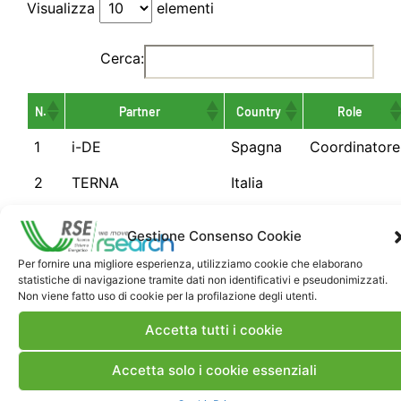
Visualizza
elementi
Cerca:
N.
Partner
Country
Role
1
i-DE
Spagna
Coordinatore
2
TERNA
Italia
3
ARETI
Italia
Gestione Consenso Cookie
4
ENEL/Gridspertise/e-
Italia
Per fornire una migliore esperienza, utilizziamo cookie che elaborano
distribuzione
statistiche di navigazione tramite dati non identificativi e pseudonimizzati.
Non viene fatto uso di cookie per la profilazione degli utenti.
5
e-distribución
Spagna
Accetta tutti i cookie
6
Iberdrola
Spagna
Accetta solo i cookie essenziali
7
E.On
Germania