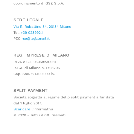
coordinamento di GSE S.p.A.
SEDE LEGALE
Via R. Rubattino 54, 20134 Milano
Tel.
+39 023992.1
PEC
rse@legalmail.it
REG. IMPRESE DI MILANO
P.IVA e C.F. 05058230961
R.E.A. di Milano n. 1793295
Cap. Soc. € 1.100.000 i.v.
SPLIT PAYMENT
Società soggetta al regime dello split payment a far data
dal 1 luglio 2017.
Scaricare
l’informativa
© 2020 - Tutti i diritti riservati