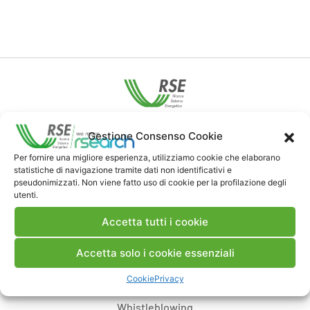
Contatti
Gestione Consenso Cookie
Per fornire una migliore esperienza, utilizziamo cookie che elaborano
statistiche di navigazione tramite dati non identificativi e
Note Legali
pseudonimizzati. Non viene fatto uso di cookie per la profilazione degli
utenti.
Dove siamo
Accetta tutti i cookie
Accetta solo i cookie essenziali
Bandi di gara e contratti
Cookie
Privacy
Whistleblowing