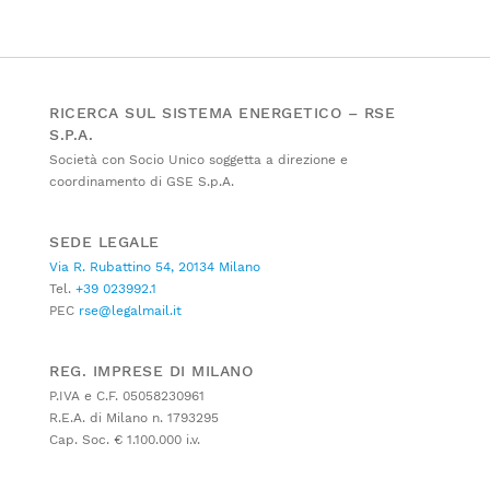
RICERCA SUL SISTEMA ENERGETICO – RSE
S.P.A.
Società con Socio Unico soggetta a direzione e
coordinamento di GSE S.p.A.
SEDE LEGALE
Via R. Rubattino 54, 20134 Milano
Tel.
+39 023992.1
PEC
rse@legalmail.it
REG. IMPRESE DI MILANO
P.IVA e C.F. 05058230961
R.E.A. di Milano n. 1793295
Cap. Soc. € 1.100.000 i.v.