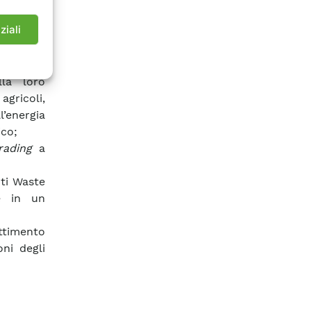
ne della
ziali
imentari
lla loro
agricoli,
l’energia
ico;
rading
a
nti Waste
e in un
attimento
ni degli