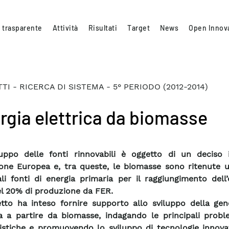
 trasparente
Attività
Risultati
Target
News
Open Innov
TI - RICERCA DI SISTEMA - 5° PERIODO (2012-2014)
rgia elettrica da biomasse
luppo delle fonti rinnovabili è oggetto di un deciso
ione Europea e, tra queste, le biomasse sono ritenute u
ali fonti di energia primaria per il raggiungimento dell’
l 20% di produzione da FER.
etto ha inteso fornire supporto allo sviluppo della gen
ca a partire da biomasse, indagando le principali probl
istiche e promuovendo lo sviluppo di tecnologie innovat