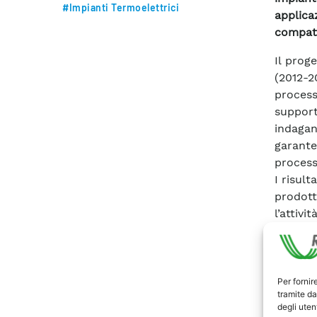
#Impianti Termoelettrici
applic
compati
Il prog
(2012-2
process
support
indaga
garante
processi
I risul
prodott
l’attiv
fornisco
I princ
possono
– serie
Per fornir
tramite da
biomass
degli utent
biomass