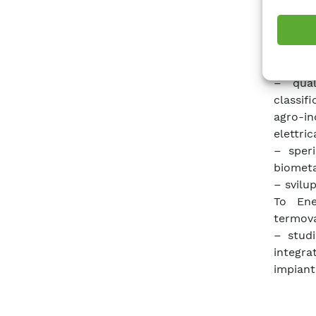
– appli
frazion
– tecno
destina
– qual
classif
agro-ind
elettric
– speri
biomet
– svilu
To Ene
termova
– studi
integra
impiant