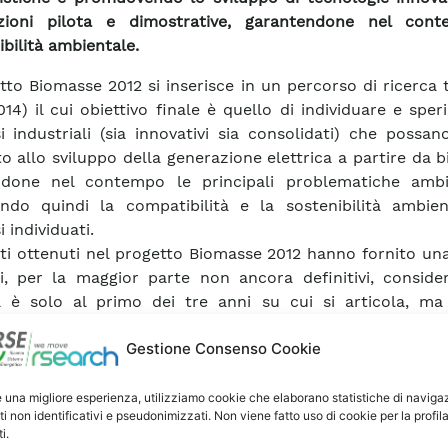
azioni pilota e dimostrative, garantendone nel con
bilità ambientale.
etto Biomasse 2012 si inserisce in un percorso di ricerca 
014) il cui obiettivo finale è quello di individuare e spe
i industriali (sia innovativi sia consolidati) che possan
o allo sviluppo della generazione elettrica a partire da 
ndone nel contempo le principali problematiche ambi
ndo quindi la compatibilità e la sostenibilità ambien
 individuati.
tati ottenuti nel progetto Biomasse 2012 hanno fornito una
i, per la maggior parte non ancora definitivi, conside
ità è solo al primo dei tre anni su cui si articola, ma
no indicazioni utili per il prosieguo del lavoro negli anni a
Gestione Consenso Cookie
ipali prodotti ed indicazioni ottenuti dal progetto Biom
 essere così sintetizzati:
 di metodologie Life Cycle Assessment (LCA) per la fili
e una migliore esperienza, utilizziamo cookie che elaborano statistiche di naviga
ti non identificativi e pseudonimizzati. Non viene fatto uso di cookie per la profil
e ad uso energetico, con l’inclusione di tipologie di
i.
e e di trattamenti funzionali al loro utilizzo energetico;