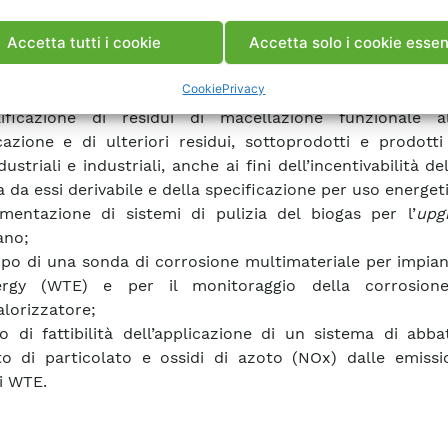
cazione su impianti del codice OBAMA per la valutazio
Accetta tutti i cookie
Accetta solo i cookie essen
e rinnovabile di energia prodotta;
logie di miglioramento della qualità di residui agro-al
Cookie
Privacy
ti a produzione di energia mediante torrefazione;
ificazione di residui di macellazione funzionale a
icazione e di ulteriori residui, sottoprodotti e prodotti 
ustriali e industriali, anche ai fini dell’incentivabilità del
a da essi derivabile e della specificazione per uso energet
mentazione di sistemi di pulizia del biogas per l’
upg
ano;
ppo di una sonda di corrosione multimateriale per impia
rgy (WTE) e per il monitoraggio della corrosion
lorizzatore;
o di fattibilità dell’applicazione di un sistema di abb
to di particolato e ossidi di azoto (NOx) dalle emissio
i WTE.