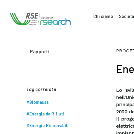
Chi siamo
Società
PROGET
Rapporti
Ene
Tag correlate
Lo svi
nell’Un
#Biomassa
princip
2020 de
#Energia da Rifiuti
Il prog
#Energie Rinnovabili
elettri
impiant