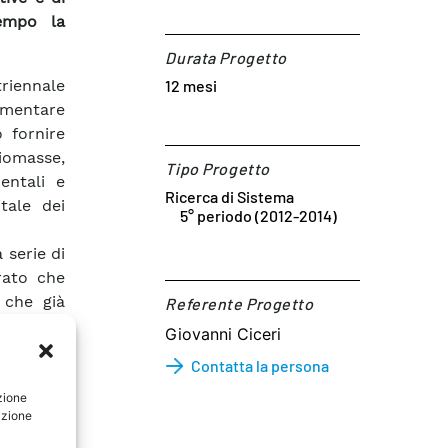
tempo la
Durata Progetto
triennale
12 mesi
rimentare
o fornire
biomasse,
Tipo Progetto
entali e
Ricerca di Sistema
tale dei
5° periodo (2012-2014)
 serie di
rato che
 che già
Referente Progetto​
 venire.
Giovanni Ciceri
asse 2012
Contatta la persona
era delle
zione
azione
verse di