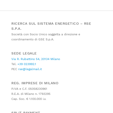
RICERCA SUL SISTEMA ENERGETICO – RSE
S.P.A.
Società con Socio Unico soggetta a direzione e
coordinamento di GSE S.p.A.
SEDE LEGALE
Via R. Rubattino 54, 20134 Milano
Tel.
+39 023992.1
PEC
rse@legalmail.it
REG. IMPRESE DI MILANO
P.IVA e C.F. 05058230961
R.E.A. di Milano n. 1793295
Cap. Soc. € 1.100.000 i.v.
SPLIT PAYMENT