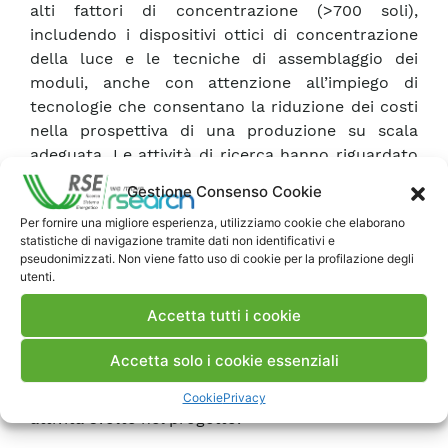
alti fattori di concentrazione (>700 soli),
includendo i dispositivi ottici di concentrazione
della luce e le tecniche di assemblaggio dei
moduli, anche con attenzione all’impiego di
tecnologie che consentano la riduzione dei costi
nella prospettiva di una produzione su scala
adeguata. Le attività di ricerca hanno riguardato
anche lo sviluppo di tecniche di caratterizzazione
Gestione Consenso Cookie
delle celle e dei moduli, dato il carattere
Per fornire una migliore esperienza, utilizziamo cookie che elaborano
innovativo di questi sistemi, e la raccolta
statistiche di navigazione tramite dati non identificativi e
sperimentale di dati di radiazione diretta,
pseudonimizzati. Non viene fatto uso di cookie per la profilazione degli
caratteristiche spettrali incluse, su scala
utenti.
nazionale.
Accetta tutti i cookie
Una forte interazione con il contesto nazionale e
internazionale e un significativo supporto alle
Accetta solo i cookie essenziali
attività di standardizzazione dei componenti
fotovoltaici hanno completato e caratterizzato le
Cookie
Privacy
attività svolte nel progetto.