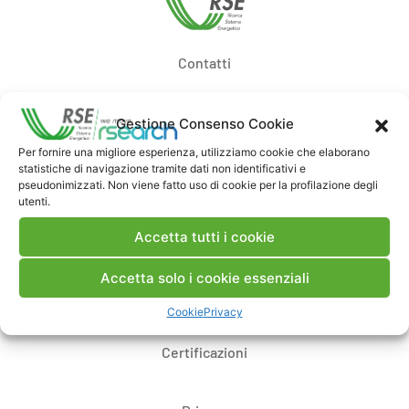
Contatti
Note Legali
Gestione Consenso Cookie
Per fornire una migliore esperienza, utilizziamo cookie che elaborano
statistiche di navigazione tramite dati non identificativi e
Dove siamo
pseudonimizzati. Non viene fatto uso di cookie per la profilazione degli
utenti.
Bandi di gara e contratti
Accetta tutti i cookie
Accetta solo i cookie essenziali
Whistleblowing
Cookie
Privacy
Certificazioni