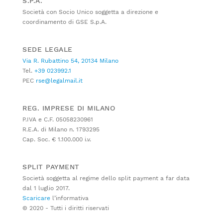
S.P.A.
Società con Socio Unico soggetta a direzione e
coordinamento di GSE S.p.A.
SEDE LEGALE
Via R. Rubattino 54, 20134 Milano
Tel.
+39 023992.1
PEC
rse@legalmail.it
REG. IMPRESE DI MILANO
P.IVA e C.F. 05058230961
R.E.A. di Milano n. 1793295
Cap. Soc. € 1.100.000 i.v.
SPLIT PAYMENT
Società soggetta al regime dello split payment a far data
dal 1 luglio 2017.
Scaricare
l’informativa
© 2020 - Tutti i diritti riservati