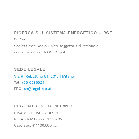
RICERCA SUL SISTEMA ENERGETICO – RSE
S.P.A.
Società con Socio Unico soggetta a direzione e
coordinamento di GSE S.p.A.
SEDE LEGALE
Via R. Rubattino 54, 20134 Milano
Tel.
+39 023992.1
PEC
rse@legalmail.it
REG. IMPRESE DI MILANO
P.IVA e C.F. 05058230961
R.E.A. di Milano n. 1793295
Cap. Soc. € 1.100.000 i.v.