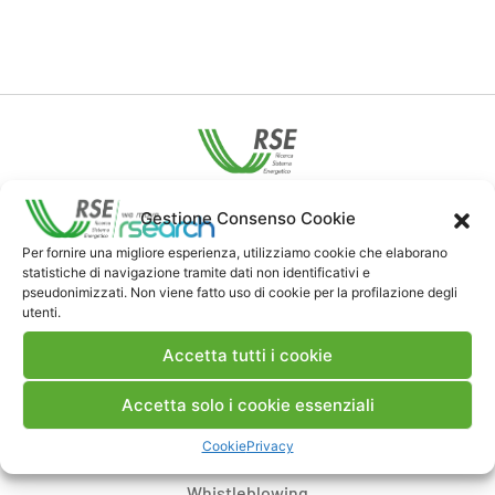
Contatti
Gestione Consenso Cookie
Per fornire una migliore esperienza, utilizziamo cookie che elaborano
statistiche di navigazione tramite dati non identificativi e
Note Legali
pseudonimizzati. Non viene fatto uso di cookie per la profilazione degli
utenti.
Dove siamo
Accetta tutti i cookie
Accetta solo i cookie essenziali
Bandi di gara e contratti
Cookie
Privacy
Whistleblowing