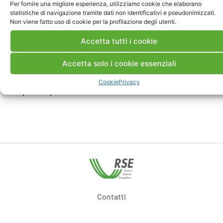
Per fornire una migliore esperienza, utilizziamo cookie che elaborano
sperimentazione di laboratorio e in impianti
statistiche di navigazione tramite dati non identificativi e pseudonimizzati.
pilota per la valutazione di soluzioni tecniche
Non viene fatto uso di cookie per la profilazione degli utenti.
finalizzate all’aumento della flessibilità delle
Accetta tutti i cookie
reti di distribuzione e per lo sviluppo di sistemi
multienergetici.
Accetta solo i cookie essenziali
Contribuire alla definizione dei piani strategici
di ricerca e innovazione, attraverso la
Cookie
Privacy
partecipazione a iniziative internazionali.
Contatti