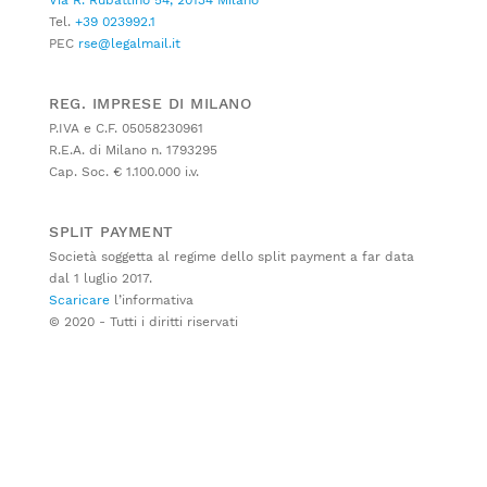
Via R. Rubattino 54, 20134 Milano
Tel.
+39 023992.1
PEC
rse@legalmail.it
REG. IMPRESE DI MILANO
P.IVA e C.F. 05058230961
R.E.A. di Milano n. 1793295
Cap. Soc. € 1.100.000 i.v.
SPLIT PAYMENT
Società soggetta al regime dello split payment a far data
dal 1 luglio 2017.
Scaricare
l’informativa
© 2020 - Tutti i diritti riservati