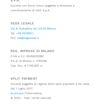
S.P.A.
Società con Socio Unico soggetta a direzione e
coordinamento di GSE S.p.A.
SEDE LEGALE
Via R. Rubattino 54, 20134 Milano
Tel.
+39 023992.1
PEC
rse@legalmail.it
REG. IMPRESE DI MILANO
P.IVA e C.F. 05058230961
R.E.A. di Milano n. 1793295
Cap. Soc. € 1.100.000 i.v.
SPLIT PAYMENT
Società soggetta al regime dello split payment a far data
dal 1 luglio 2017.
Scaricare
l’informativa
© 2020 - Tutti i diritti riservati