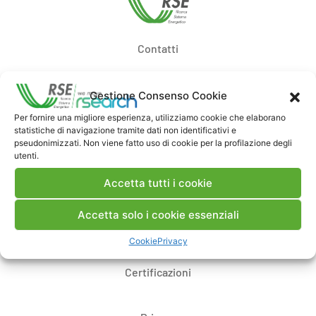
Contatti
Note Legali
Gestione Consenso Cookie
Per fornire una migliore esperienza, utilizziamo cookie che elaborano
statistiche di navigazione tramite dati non identificativi e
Dove siamo
pseudonimizzati. Non viene fatto uso di cookie per la profilazione degli
utenti.
Bandi di gara e contratti
Accetta tutti i cookie
Accetta solo i cookie essenziali
Whistleblowing
Cookie
Privacy
Certificazioni