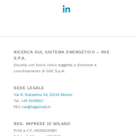
RICERCA SUL SISTEMA ENERGETICO – RSE
S.P.A.
Società con Socio Unico soggetta a direzione e
coordinamento di GSE S.p.A.
SEDE LEGALE
Via R. Rubattino 54, 20134 Milano
Tel.
+39 023992.1
PEC
rse@legalmail.it
REG. IMPRESE DI MILANO
P.IVA e C.F. 05058230961