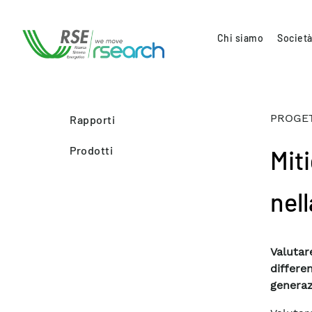
Chi siamo
Società
PROGET
Rapporti
Prodotti
Mit
nel
Valutar
differe
generaz