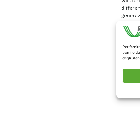
Valutar
differe
generaz
Per fornir
tramite da
degli utent