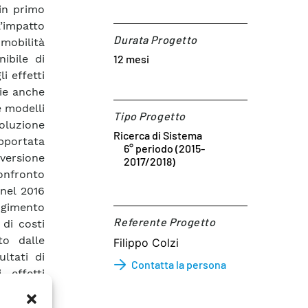
 in primo
’impatto
Durata Progetto
 mobilità
ibile di
12 mesi
i effetti
zie anche
e modelli
Tipo Progetto
oluzione
Ricerca di Sistema
upportata
6° periodo (2015-
 versione
2017/2018)
confronto
nel 2016
ungimento
Referente Progetto​
di costi
to dalle
Filippo Colzi
ultati di
Contatta la persona
 effetti
uzione di