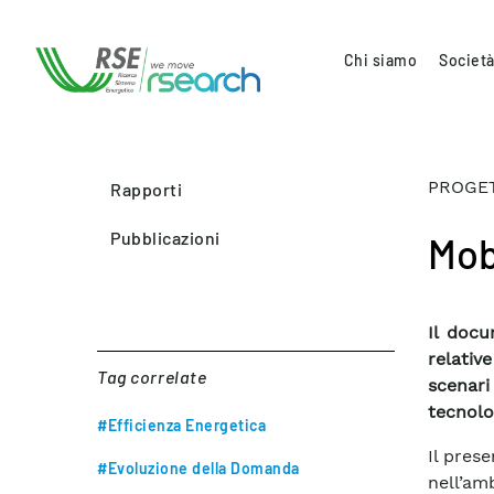
Chi siamo
Società
PROGETT
Rapporti
Pubblicazioni
Mobi
Il docu
relative
Tag correlate
scenari
tecnolog
#Efficienza Energetica
Il prese
#Evoluzione della Domanda
nell’a