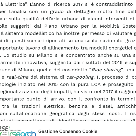
tà Elettrica”. L’anno di ricerca 2017 si è contraddistinto
er l’analisi con un grado di dettaglio molto fine dell
ale sulla qualità dell’aria urbana di alcuni interventi di
bile suggeriti dal Piano Urbano per la Mobilità Sosten
 Il sistema modellistico ha inoltre permesso di valutare gl
ni di questi scenari riportati su una scala nazionale, gra
mportante lavoro di allineamento tra modelli energetici 
i. Lo studio su Milano si è concentrato anche su una s
larmente innovativa, suggerita dai risultati del 2016 e s
une di Milano, quella del cosiddetto “
Ride sharing
”, una
a e
real-time
del sistema di
car-pooling
. Il processo di 
nologie iniziato nel 2015 con la pura LCA e proseguito 
regionalizzazione degli impatti, ha visto nel 2017 il raggi
mportante punto di arrivo, con il confronto in termini 
 tra le trazioni elettrica, benzina e diesel, arricchi
ioni sull’allocazione geografica degli stessi costi. I ris
 studi permettono di identificare con chiarezza gli
sivi di scelte di policy a favore di una o dell’altra sol
Gestione Consenso Cookie
.