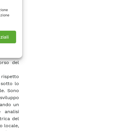
a termine
zione
e, con la
azione
mobilità
l Tavolo
e con la
ziali
zione del
l sistema
mento la
orso del
 rispetto
 sotto lo
le. Sono
 sviluppo
gnando un
 analisi
trica del
o locale,