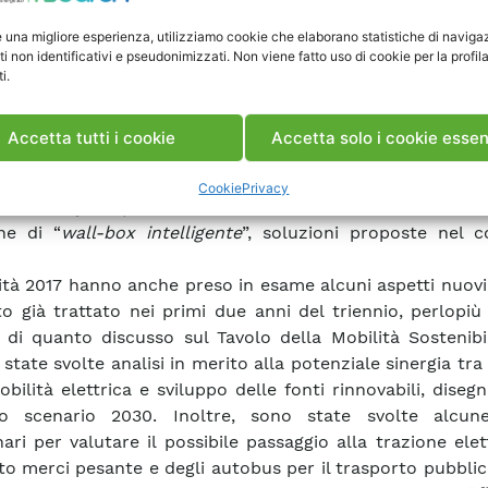
in termini di supporto alle
policy
, nel 2017 si è portata 
e una migliore esperienza, utilizziamo cookie che elaborano statistiche di naviga
ità di coordinamento del Tavolo sulla Mobilità Sostenibil
ti non identificativi e pseudonimizzati. Non viene fatto uso di cookie per la profil
azione ufficiale degli “Elementi per una roadmap della 
i.
bile” e delle “Raccomandazioni” che gli
stakeholder
de
consegnato alla Presidenza del Consiglio, oltre ch
Accetta tutti i cookie
Accetta solo i cookie essen
osizione di uno spazio virtuale di lavoro per la prosecu
to. Nel 2017 è stata inoltre completata la realizzazione de
Cookie
Privacy
ial battery swap
” ed ha confermato il suo buon funziona
ne di “
wall-box intelligente
”, soluzioni proposte nel c
vità 2017 hanno anche preso in esame alcuni aspetti nuovi
o già trattato nei primi due anni del triennio, perlopiù
 di quanto discusso sul Tavolo della Mobilità Sostenibi
state svolte analisi in merito alla potenziale sinergia tra
obilità elettrica e sviluppo delle fonti rinnovabili, dise
to scenario 2030. Inoltre, sono state svolte alcune
nari per valutare il possibile passaggio alla trazione elet
to merci pesante e degli autobus per il trasporto pubblic