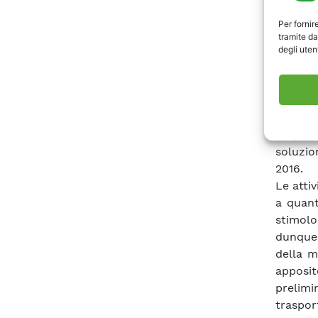
Ancora 
Per fornir
l’attiv
tramite da
pubblic
degli utent
sosteni
hanno 
predisp
dibatti
di “
part
soluzio
2016.
Le atti
a quant
stimolo
dunque 
della m
apposi
prelimi
traspor