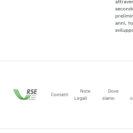
attrave
secondo
prelimi
anni, h
sviluppo
Note
Dove
Contatti
Legali
siamo
c