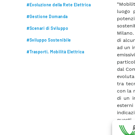
“Mobili
#Evoluzione della Rete Elettrica
luogo p
#Gestione Domanda
potenzi
sosteni
#Scenari di Sviluppo
Milano.
#Sviluppo Sostenibile
di alcu
ad un i
#Trasporti, Mobilità Elettrica
emissiv
partico
dal Com
evolut
tra tec
con la 
di un i
esterni
indicaz
questi
comples
mobilità