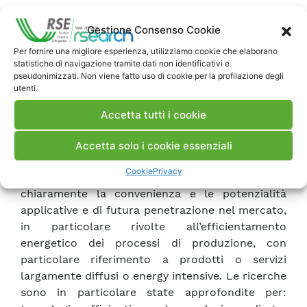
ambito europeo sull’efficienza energetica nelle
industrie
Gestione Consenso Cookie
Per fornire una migliore esperienza, utilizziamo cookie che elaborano
Ricerche sull’efficientamento mediante
statistiche di navigazione tramite dati non identificativi e
pseudonimizzati. Non viene fatto uso di cookie per la profilazione degli
specifiche tecnologie in settori particolarmente
utenti.
strategici o energivori.
Gli studi propongono la verifica sperimentale di
Accetta tutti i cookie
alcune selezionate soluzioni tecnologiche,
analizzate in stretta collaborazione con le realtà
Accetta solo i cookie essenziali
industriali di riferimento, selezionate sulla base
Cookie
Privacy
di preventive analisi che ne dimostrino
chiaramente la convenienza e le potenzialità
applicative e di futura penetrazione nel mercato,
in particolare rivolte all’efficientamento
energetico dei processi di produzione, con
particolare riferimento a prodotti o servizi
largamente diffusi o energy intensive. Le ricerche
sono in particolare state approfondite per: