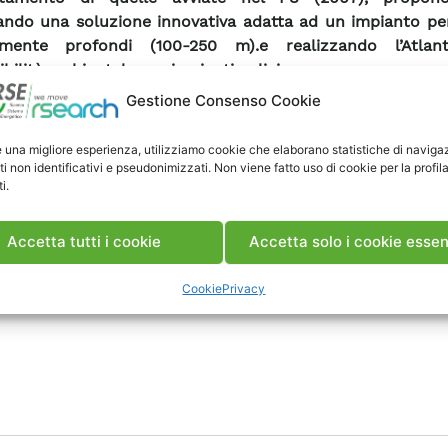
ando una soluzione innovativa adatta ad un impianto per
vamente profondi (100-250 m).e realizzando l’Atlan
bilità ambientale per impianti eolici.
Gestione Consenso Cookie
ività del 2008 costituiscono la continuazione logi
tamento di quelle avviate nel P8 (2007), propon
e una migliore esperienza, utilizziamo cookie che elaborano statistiche di naviga
ando una soluzione innovativa adatta ad un impianto per
ti non identificativi e pseudonimizzati. Non viene fatto uso di cookie per la profil
vamente profondi (100-250 m).e realizzando l’Atlan
i.
bilità ambientale per impianti eolici.
Accetta tutti i cookie
Accetta solo i cookie essen
Cookie
Privacy