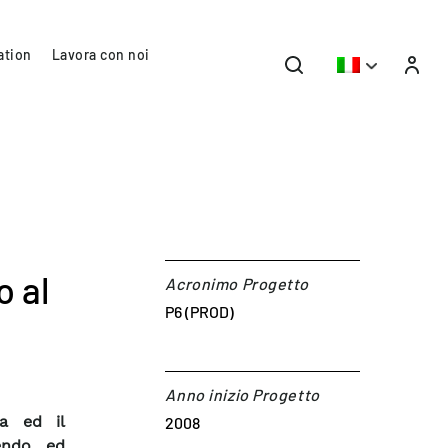
ation
Lavora con noi
o al
Acronimo Progetto
P6 (PROD)
Anno inizio Progetto
ca ed il
2008
endo ed