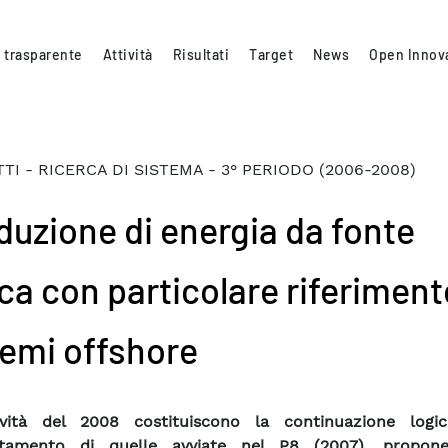
 trasparente
Attività
Risultati
Target
News
Open Innov
TI - RICERCA DI SISTEMA - 3° PERIODO (2006-2008)
duzione di energia da fonte
ca con particolare riferiment
temi offshore
ività del 2008 costituiscono la continuazione logi
tamento di quelle avviate nel P8 (2007), propon