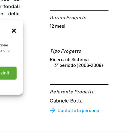
 fondali
te della
Durata Progetto
12 mesi
ca ed il
endo ed
zione
 fondali
Tipo Progetto
azione
te della
Ricerca di Sistema
3° periodo (2006-2008)
ziali
Referente Progetto​
Gabriele Botta
Contatta la persona