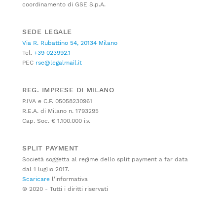
coordinamento di GSE S.p.A.
SEDE LEGALE
Via R. Rubattino 54, 20134 Milano
Tel.
+39 023992.1
PEC
rse@legalmail.it
REG. IMPRESE DI MILANO
P.IVA e C.F. 05058230961
R.E.A. di Milano n. 1793295
Cap. Soc. € 1.100.000 i.v.
SPLIT PAYMENT
Società soggetta al regime dello split payment a far data
dal 1 luglio 2017.
Scaricare
l’informativa
© 2020 - Tutti i diritti riservati