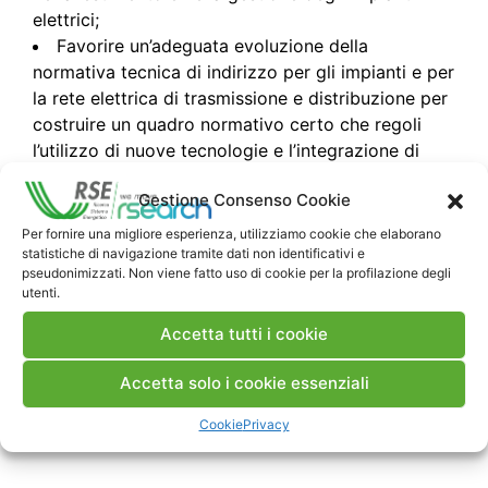
elettrici;
Favorire un’adeguata evoluzione della
normativa tecnica di indirizzo per gli impianti e per
la rete elettrica di trasmissione e distribuzione per
costruire un quadro normativo certo che regoli
l’utilizzo di nuove tecnologie e l’integrazione di
impianti e sistemi innovativi;
Gestione Consenso Cookie
Definire obiettivi condivisi tra le diverse società
elettriche, inclusi gli orientamenti normativi di
Per fornire una migliore esperienza, utilizziamo cookie che elaborano
interesse per futuri investimenti, con possibile
statistiche di navigazione tramite dati non identificativi e
pseudonimizzati. Non viene fatto uso di cookie per la profilazione degli
riduzione dei prezzi di mercato;
utenti.
Partecipare alla formulazione delle regole e
delle linee guida riguardanti l’attuazione delle
Accetta tutti i cookie
Direttive Europee e Nazionali;
Accetta solo i cookie essenziali
Supportare tecnicamente le attività regolatorie
per il sistema elettrico nazionale svolta dall’Attività
Cookie
Privacy
per l’Energia Elettrica e il Gas.