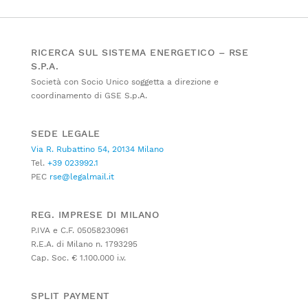
RICERCA SUL SISTEMA ENERGETICO – RSE
S.P.A.
Società con Socio Unico soggetta a direzione e
coordinamento di GSE S.p.A.
SEDE LEGALE
Via R. Rubattino 54, 20134 Milano
Tel.
+39 023992.1
PEC
rse@legalmail.it
REG. IMPRESE DI MILANO
P.IVA e C.F. 05058230961
R.E.A. di Milano n. 1793295
Cap. Soc. € 1.100.000 i.v.
SPLIT PAYMENT