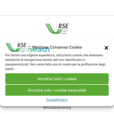
Contatti
Gestione Consenso Cookie
Per fornire una migliore esperienza, utilizziamo cookie che elaborano
Note Legali
statistiche di navigazione tramite dati non identificativi e
pseudonimizzati. Non viene fatto uso di cookie per la profilazione degli
utenti.
Dove siamo
Accetta tutti i cookie
Accetta solo i cookie essenziali
Bandi di gara e contratti
Cookie
Privacy
Whistleblowing