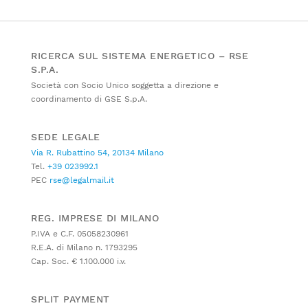
RICERCA SUL SISTEMA ENERGETICO – RSE
S.P.A.
Società con Socio Unico soggetta a direzione e
coordinamento di GSE S.p.A.
SEDE LEGALE
Via R. Rubattino 54, 20134 Milano
Tel.
+39 023992.1
PEC
rse@legalmail.it
REG. IMPRESE DI MILANO
P.IVA e C.F. 05058230961
R.E.A. di Milano n. 1793295
Cap. Soc. € 1.100.000 i.v.
SPLIT PAYMENT