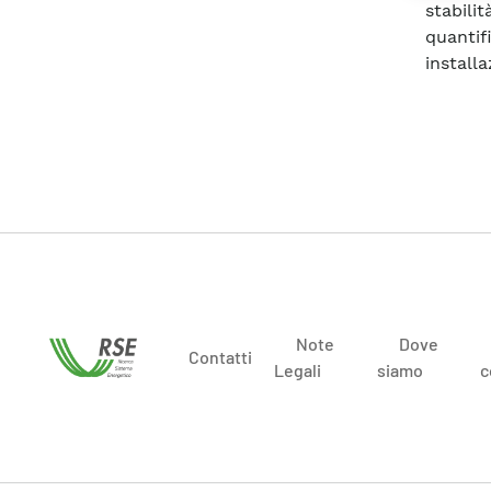
stabili
quantif
installa
Note
Dove
Contatti
Legali
siamo
c