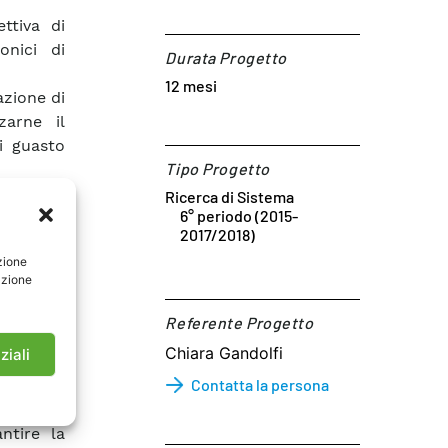
ttiva di
onici di
Durata Progetto
12 mesi
azione di
zarne il
i guasto
Tipo Progetto
avvia la
Ricerca di Sistema
6° periodo (2015-
c. di RSE
2017/2018)
ccumulo.
zione
ione per
azione
oni e con
Referente Progetto​
oluzioni
Chiara Gandolfi
ziali
c.c., tra
Contatta la persona
che HVDC.
 funzioni
ntire la