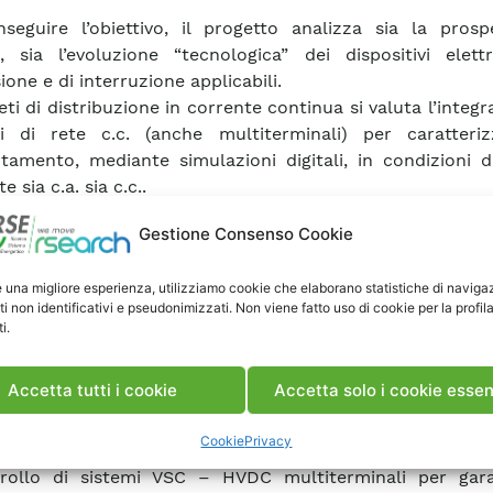
seguire l’obiettivo, il progetto analizza sia la prospe
, sia l’evoluzione “tecnologica” dei dispositivi elettr
one e di interruzione applicabili.
eti di distribuzione in corrente continua si valuta l’integr
i di rete c.c. (anche multiterminali) per caratteriz
amento, mediante simulazioni digitali, in condizioni d
e sia c.a. sia c.c..
 reti BT, dopo una fase di studio e sviluppo, si 
Gestione Consenso Cookie
ntazione delle funzioni di controllo per la microreti in c.
senza di impianti a fonte rinnovabile e sistemi di a
e una migliore esperienza, utilizziamo cookie che elaborano statistiche di naviga
lamente si è sviluppa un nuovo componente di interruz
ti non identificativi e pseudonimizzati. Non viene fatto uso di cookie per la profil
c. in bassa tensione, ibrido, con ridotte perdite e dimensi
i.
 d’intervento.
reti di trasmissione si inizia la valutazione delle ev
Accetta tutti i cookie
Accetta solo i cookie essen
iche dei dispositivi impiegati nelle reti di trasmissione in 
le stazioni di conversione, gli isolatori e le linee elettri
Cookie
Privacy
 mediante simulazioni digitali, si definiscono alcune delle
trollo di sistemi VSC – HVDC multiterminali per gara