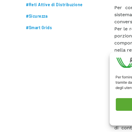
#Reti Attive di Distribuzione
Per con
sistema
#Sicurezza
conversi
#Smart Grids
Per le r
porzion
comport
nella ret
Per le
sperime
in pre
Per fornir
Paralle
tramite da
reti c.
degli utent
rapidità
Per le 
tecnolog
i quali 
Infine,
di con