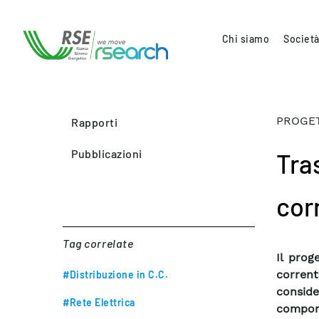
Chi siamo
Società
PROGETT
Rapporti
Pubblicazioni
Tra
cor
Tag correlate
Il prog
corren
#Distribuzione in C.C.
conside
#Rete Elettrica
compone