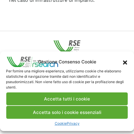
nel caso di infrastrutture di impianti.
Gestione Consenso Cookie
Contatti
Per fornire una migliore esperienza, utilizziamo cookie che elaborano
statistiche di navigazione tramite dati non identificativi e
Note Legali
pseudonimizzati. Non viene fatto uso di cookie per la profilazione degli
utenti.
Accetta tutti i cookie
Dove siamo
Accetta solo i cookie essenziali
Bandi di gara e contratti
Cookie
Privacy