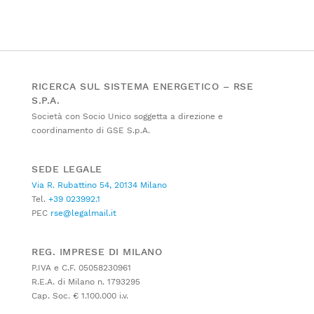
RICERCA SUL SISTEMA ENERGETICO – RSE
S.P.A.
Società con Socio Unico soggetta a direzione e
coordinamento di GSE S.p.A.
SEDE LEGALE
Via R. Rubattino 54, 20134 Milano
Tel.
+39 023992.1
PEC
rse@legalmail.it
REG. IMPRESE DI MILANO
P.IVA e C.F. 05058230961
R.E.A. di Milano n. 1793295
Cap. Soc. € 1.100.000 i.v.