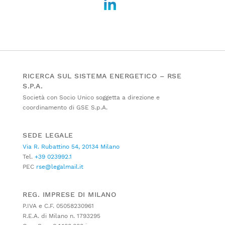
RICERCA SUL SISTEMA ENERGETICO – RSE
S.P.A.
Società con Socio Unico soggetta a direzione e
coordinamento di GSE S.p.A.
SEDE LEGALE
Via R. Rubattino 54, 20134 Milano
Tel.
+39 023992.1
PEC
rse@legalmail.it
REG. IMPRESE DI MILANO
P.IVA e C.F. 05058230961
R.E.A. di Milano n. 1793295