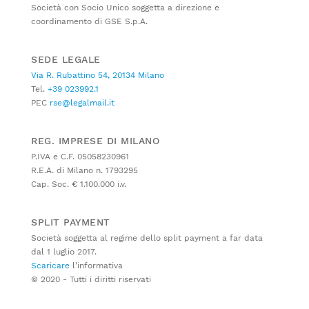
Società con Socio Unico soggetta a direzione e
coordinamento di GSE S.p.A.
SEDE LEGALE
Via R. Rubattino 54, 20134 Milano
Tel.
+39 023992.1
PEC
rse@legalmail.it
REG. IMPRESE DI MILANO
P.IVA e C.F. 05058230961
R.E.A. di Milano n. 1793295
Cap. Soc. € 1.100.000 i.v.
SPLIT PAYMENT
Società soggetta al regime dello split payment a far data
dal 1 luglio 2017.
Scaricare
l’informativa
© 2020 - Tutti i diritti riservati