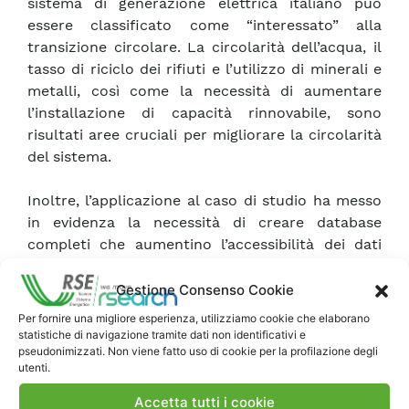
sistema di generazione elettrica italiano può
essere classificato come “interessato” alla
transizione circolare. La circolarità dell’acqua, il
tasso di riciclo dei rifiuti e l’utilizzo di minerali e
metalli, così come la necessità di aumentare
l’installazione di capacità rinnovabile, sono
risultati aree cruciali per migliorare la circolarità
del sistema.
Inoltre, l’applicazione al caso di studio ha messo
in evidenza la necessità di creare database
completi che aumentino l’accessibilità dei dati
necessari per la misurazione e il successivo
monitoraggio.
Gestione Consenso Cookie
Per fornire una migliore esperienza, utilizziamo cookie che elaborano
Il quadro proposto può supportare i responsabili
statistiche di navigazione tramite dati non identificativi e
pseudonimizzati. Non viene fatto uso di cookie per la profilazione degli
politici nella pianificazione di strategie volte ad
utenti.
aumentare la circolarità del sistema di
generazione elettrica a livello nazionale.
Accetta tutti i cookie