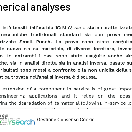
erical analyses
rietà tensili dell’acciaio 1CrMoV, sono state caratterizzat
meccaniche tradizionali standard sia con prove me
urizzate Small Punch. Le prove sono state eseguit
le nuovo sia su materiale, di diverso fornitore, invecc
io. In entrambi i casi sono state eseguite anche sim
he, sia in analisi diretta sia in analisi inversa, basate s
I risultati sono messi a confronto e la non unicità della 
ica trovata nell’analisi inversa é discussa.
e extension of a component in service is of great impor
ngineering applications and it relies on the possib
ing the degradation of its material following in-service lo
ew, non-destructive testing is needed in order to be abl
mponent in service by evaluating the material pr
Gestione Consenso Cookie
ntially on line. The present work focuses on a m
cal test named “small punch test”, which has been emp