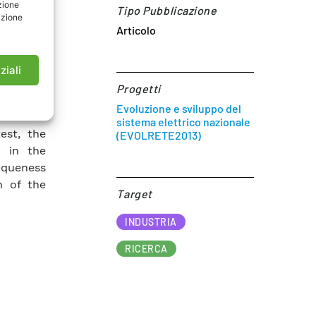
zione
Tipo Pubblicazione
chanical
azione
Articolo
ut using
ave been
nch test
ziali
ramework
Progetti
port the
Evoluzione e sviluppo del
ion of a
sistema elettrico nazionale
est, the
(EVOLRETE2013)
d in the
niqueness
n of the
Target​
INDUSTRIA
RICERCA