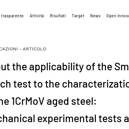
 trasparente
Attività
Risultati
Target
News
Open Innov
CAZIONI - ARTICOLO
t the applicability of the Sm
ch test to the characterizati
the 1CrMoV aged steel:
hanical experimental tests 