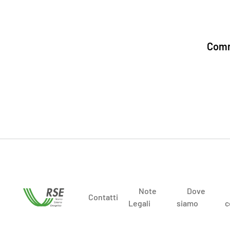
Comm
Note
Dove
Contatti
Legali
siamo
c