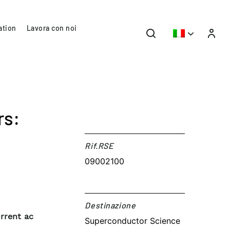
ation
Lavora con noi
rs:
Rif.RSE​
09002100
Destinazione​
rrent ac
Superconductor Science