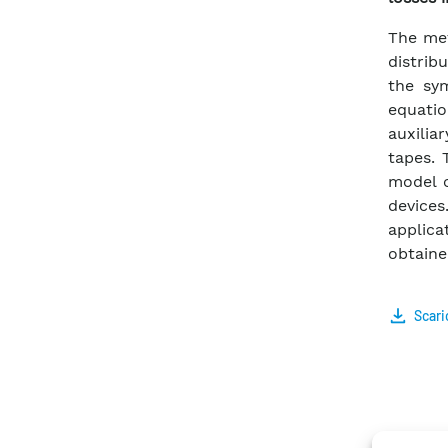
The met
distrib
the sym
equati
auxilia
tapes. 
model c
devices
applic
obtaine
Scari