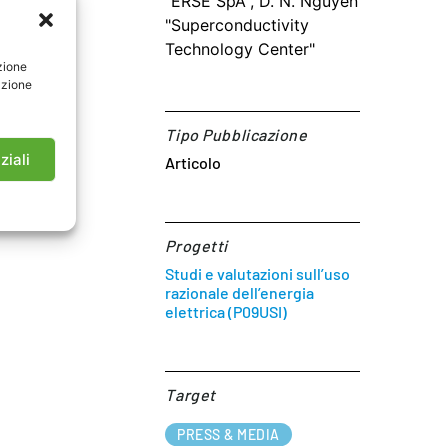
"ERSE SpA", D. N. Nguyen
"Superconductivity
Technology Center"
zione
azione
Tipo Pubblicazione
ziali
Articolo
Progetti
Studi e valutazioni sull’uso
razionale dell’energia
elettrica (P09USI)
Target​
PRESS & MEDIA