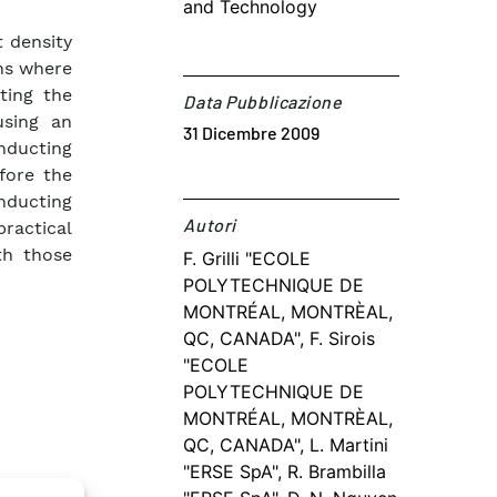
and Technology
 density
ons where
ting the
Data Pubblicazione
using an
31 Dicembre 2009
nducting
fore the
nducting
Autori​
ractical
th those
F. Grilli "ECOLE
POLYTECHNIQUE DE
MONTRÉAL, MONTRÈAL,
QC, CANADA", F. Sirois
"ECOLE
POLYTECHNIQUE DE
MONTRÉAL, MONTRÈAL,
QC, CANADA", L. Martini
"ERSE SpA", R. Brambilla