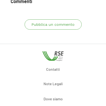
Commenti
Pubblica un commento
Contatti
Note Legali
Dove siamo