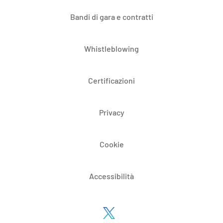
Bandi di gara e contratti
Whistleblowing
Certificazioni
Privacy
Cookie
Accessibilità