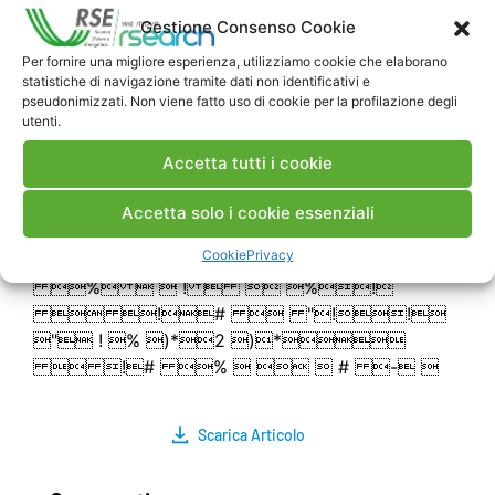
$$  $%
Gestione Consenso Cookie
 # !  $% ! 
Per fornire una migliore esperienza, utilizziamo cookie che elaborano
!   ’  
statistiche di navigazione tramite dati non identificativi e
/$’
pseudonimizzati. Non viene fatto uso di cookie per la profilazione degli
utenti.
% !& 
%  # !  $0 
Accetta tutti i cookie
 $1!   !!
" ! 
Accetta solo i cookie essenziali
%&!  ’
Cookie
Privacy
$ /%  ! #
%   !   %!
 !#  "!!
" ! % )*2 )*
 !# %    # - 
Scarica Articolo