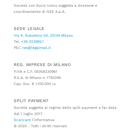
Società con Socio Unico soggetta a direzione e
coordinamento di GSE S.p.A.
SEDE LEGALE
Via R. Rubattino 54, 20134 Milano
Tel.
+39 023992.1
PEC
rse@legalmail.it
REG. IMPRESE DI MILANO
P.IVA e C.F. 05058230961
R.E.A. di Milano n. 1793295
Cap. Soc. € 1.100.000 i.v.
SPLIT PAYMENT
Società soggetta al regime dello split payment a far data
dal 1 luglio 2017.
Scaricare
l’informativa
© 2020 - Tutti i diritti riservati