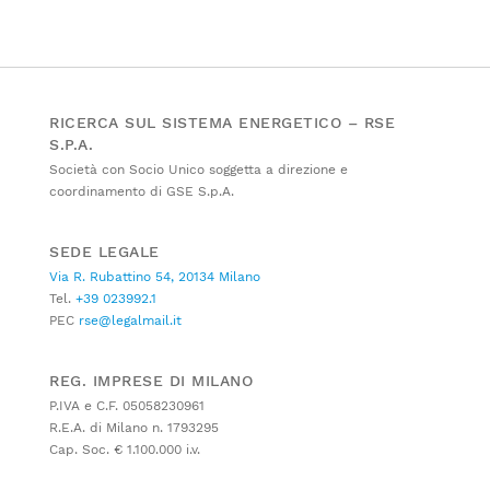
RICERCA SUL SISTEMA ENERGETICO – RSE
S.P.A.
Società con Socio Unico soggetta a direzione e
coordinamento di GSE S.p.A.
SEDE LEGALE
Via R. Rubattino 54, 20134 Milano
Tel.
+39 023992.1
PEC
rse@legalmail.it
REG. IMPRESE DI MILANO
P.IVA e C.F. 05058230961
R.E.A. di Milano n. 1793295
Cap. Soc. € 1.100.000 i.v.