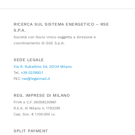
RICERCA SUL SISTEMA ENERGETICO – RSE
S.P.A.
Società con Socio Unico soggetta a direzione e
coordinamento di GSE S.p.A.
SEDE LEGALE
Via R. Rubattino 54, 20134 Milano
Tel.
+39 023992.1
PEC
rse@legalmail.it
REG. IMPRESE DI MILANO
P.IVA e C.F. 05058230961
R.E.A. di Milano n. 1793295
Cap. Soc. € 1.100.000 i.v.
SPLIT PAYMENT