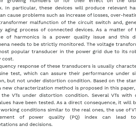
eir growing numbers or for their effect on the dist
. In particular, these devices will produce relevant ha
an cause problems such as increase of losses, over-heati
ransformer malfunction of the circuit switch and, gener
y aging process of connected devices. As a matter of f
ce of harmonics is a power quality issue and this di
na needs to be strictly monitored. The voltage transfor
most popular transducer in the power grid due to its ro
 cost.
quency response of these transducers is usually charact
ine test, which can assure their performance under si
on, but not under distortion condition. Based on the st
a new characterization method is proposed in this paper,
 the VTs under distortion condition. Several VTs with d
alues have been tested. As a direct consequence, it will
n working conditions similar to the real ones, the use of V
ement of power quality (PQ) index can lead t
etations and decisions.