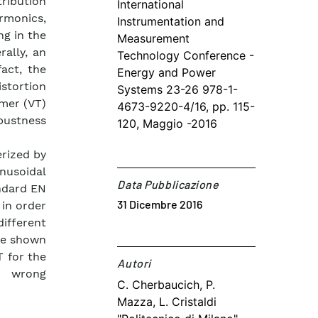
ribution
International
rmonics,
Instrumentation and
ng in the
Measurement
ally, an
Technology Conference -
act, the
Energy and Power
stortion
Systems 23-26 978-1-
mer (VT)
4673-9220-4/16, pp. 115-
bustness
120, Maggio -2016
erized by
nusoidal
Data Pubblicazione
andard EN
31 Dicembre 2016
 in order
ifferent
 be shown
T for the
Autori​
o wrong
C. Cherbaucich, P.
Mazza, L. Cristaldi