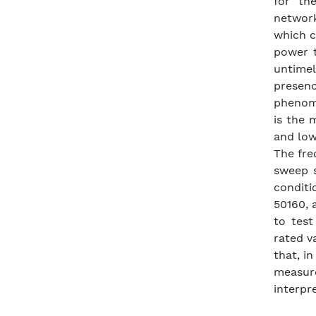
for th
network
which c
power t
untimel
presen
phenome
is the 
and low
The fre
sweep s
conditi
50160, 
to test
rated v
that, i
measur
interpr