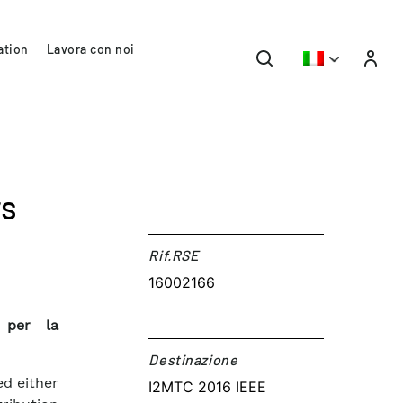
ation
Lavora con noi
rs
Rif.RSE​
16002166
 per la
Destinazione​
d either
I2MTC 2016 IEEE