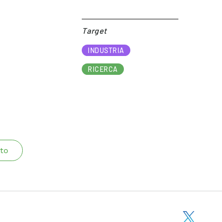
Target​
INDUSTRIA
RICERCA
to