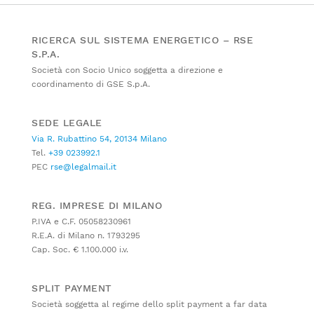
RICERCA SUL SISTEMA ENERGETICO – RSE
S.P.A.
Società con Socio Unico soggetta a direzione e
coordinamento di GSE S.p.A.
SEDE LEGALE
Via R. Rubattino 54, 20134 Milano
Tel.
+39 023992.1
PEC
rse@legalmail.it
REG. IMPRESE DI MILANO
P.IVA e C.F. 05058230961
R.E.A. di Milano n. 1793295
Cap. Soc. € 1.100.000 i.v.
SPLIT PAYMENT
Società soggetta al regime dello split payment a far data