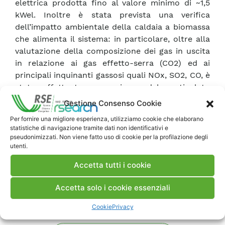
elettrica prodotta fino al valore minimo di ~1,5
kWel. Inoltre è stata prevista una verifica
dell’impatto ambientale della caldaia a biomassa
che alimenta il sistema: in particolare, oltre alla
valutazione della composizione dei gas in uscita
in relazione ai gas effetto-serra (CO2) ed ai
principali inquinanti gassosi quali NOx, SO2, CO, è
stata effettuata una misura del particolato
emesso (polveri totali). I valori riscontrati sono
Gestione Consenso Cookie
risultati ampiamente entro i limiti imposti dalla
Per fornire una migliore esperienza, utilizziamo cookie che elaborano
normativa vigente.
statistiche di navigazione tramite dati non identificativi e
pseudonimizzati. Non viene fatto uso di cookie per la profilazione degli
utenti.
Scarica Articolo
Accetta tutti i cookie
Commenti
Accetta solo i cookie essenziali
Cookie
Privacy