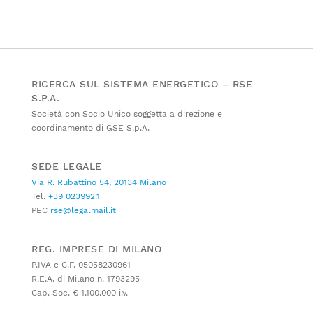
RICERCA SUL SISTEMA ENERGETICO – RSE
S.P.A.
Società con Socio Unico soggetta a direzione e
coordinamento di GSE S.p.A.
SEDE LEGALE
Via R. Rubattino 54, 20134 Milano
Tel.
+39 023992.1
PEC
rse@legalmail.it
REG. IMPRESE DI MILANO
P.IVA e C.F. 05058230961
R.E.A. di Milano n. 1793295
Cap. Soc. € 1.100.000 i.v.