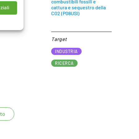
combustibili fossili e
cattura e sequestro della
ziali
CO2 (P08USI)
Target​
INDUSTRIA
RICERCA
to