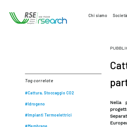
Chi siamo
Società
PUBBLI
Cat
par
Tag correlate
#Cattura, Stoccaggio CO2
Nella p
#Idrogeno
proget
#Impianti Termoelettrici
Separa
Europea
#Membrane