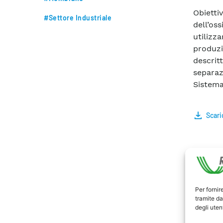
Obietti
#Settore Industriale
dell’os
utiliz
produzi
descri
separaz
Sistema
Scari
Per fornir
tramite da
degli utent