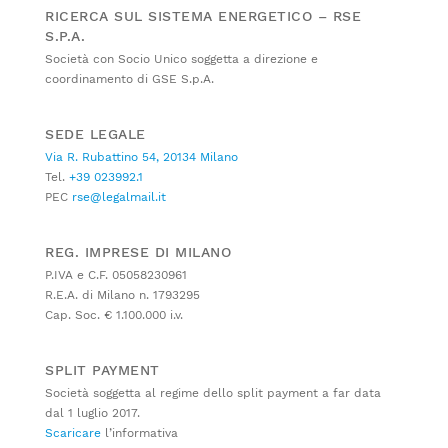
RICERCA SUL SISTEMA ENERGETICO – RSE
S.P.A.
Società con Socio Unico soggetta a direzione e
coordinamento di GSE S.p.A.
SEDE LEGALE
Via R. Rubattino 54, 20134 Milano
Tel.
+39 023992.1
PEC
rse@legalmail.it
REG. IMPRESE DI MILANO
P.IVA e C.F. 05058230961
R.E.A. di Milano n. 1793295
Cap. Soc. € 1.100.000 i.v.
SPLIT PAYMENT
Società soggetta al regime dello split payment a far data
dal 1 luglio 2017.
Scaricare
l’informativa