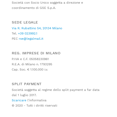
Società con Socio Unico soggetta a direzione e
coordinamento di GSE S.p.A.
SEDE LEGALE
Via R. Rubattino 54, 20134 Milano
Tel.
+39 023992.1
PEC
rse@legalmail.it
REG. IMPRESE DI MILANO
P.IVA e C.F. 05058230961
R.E.A. di Milano n. 1793295
Cap. Soc. € 1.100.000 i.v.
SPLIT PAYMENT
Società soggetta al regime dello split payment a far data
dal 1 luglio 2017.
Scaricare
l’informativa
© 2020 - Tutti i diritti riservati