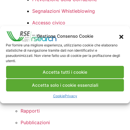
Segnalazioni Whistleblowing
Accesso civico
Accessibilità e Catalogo di
Gestione Consenso Cookie
dati metadati e banche dati
Per fornire una migliore esperienza, utilizziamo cookie che elaborano
statistiche di navigazione tramite dati non identificativi e
Dati Ulteriori
pseudonimizzati. Non viene fatto uso di cookie per la profilazione degli
utenti.
Attività
Accetta tutti i cookie
Progetti
Accetta solo i cookie essenziali
Laboratori
Cookie
Privacy
Risultati
Rapporti
Pubblicazioni