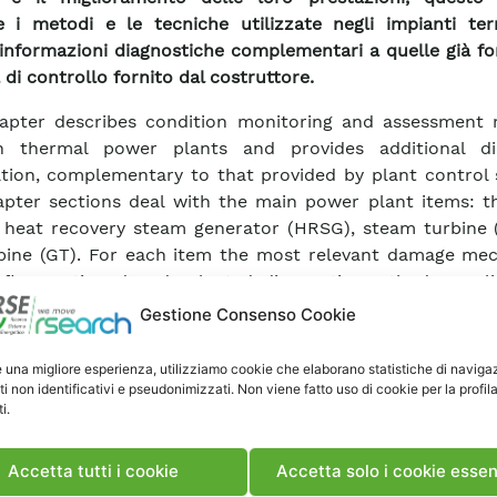
e i metodi e le tecniche utilizzate negli impianti ter
 informazioni diagnostiche complementari a quelle già fo
 di controllo fornito dal costruttore.
hapter describes condition monitoring and assessment
n thermal power plants and provides additional di
tion, complementary to that provided by plant control 
pter sections deal with the main power plant items: th
 heat recovery steam generator (HRSG), steam turbine 
bine (GT). For each item the most relevant damage me
efly mentioned and selected diagnostic methods, appli
 monitoring or to maintenance inspections, are presented.
Gestione Consenso Cookie
mpt is made to identify the most promising trends an
ments in these areas.
e una migliore esperienza, utilizziamo cookie che elaborano statistiche di naviga
ti non identificativi e pseudonimizzati. Non viene fatto uso di cookie per la profil
i.
ca Articolo
Accetta tutti i cookie
Accetta solo i cookie essen