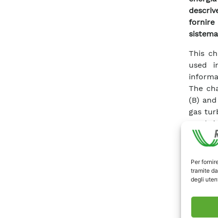
descriv
fornire
sistema
This c
used i
informa
The cha
(B) and
gas tur
are bri
on-line
an atte
develop
Per fornir
tramite da
degli utent
Scari