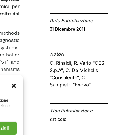
mici per
rnite dal
Data Pubblicazione
31 Dicembre 2011
 methods
agnostic
systems.
Autori​
e boiler
(ST) and
C. Rinaldi, R. Vario "CESI
chanisms
S.p.A", C. De Michelis
cable to
"Consulente", C.
 Finally,
Sampietri "Exova"
d future
zione
azione
Tipo Pubblicazione
Articolo
ziali