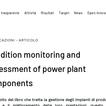
 trasparente
Attività
Risultati
Target
News
Open Innov
CAZIONI - ARTICOLO
dition monitoring and
essment of power plant
ponents
ito del libro che tratta la gestione degli impianti di prod
a e il miglioramento delle loro prestazioni, questo 