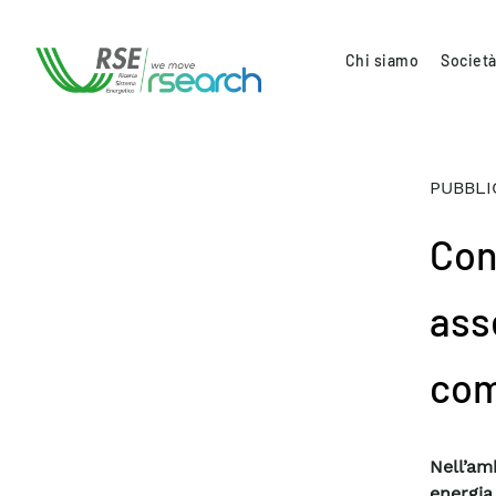
Chi siamo
Società
PUBBLI
Con
ass
com
Nell’amb
energi