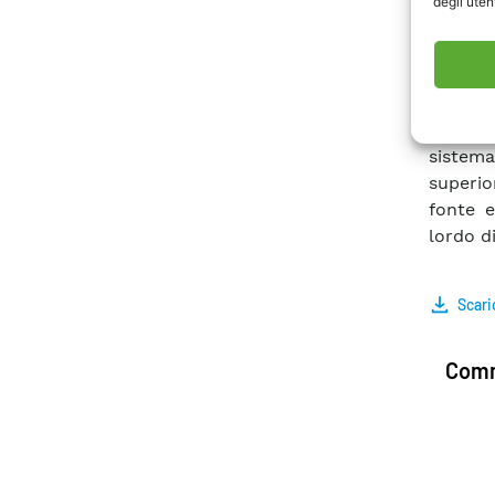
degli utent
risorse
Anche 
general
poter a
con ade
sistema
superio
fonte e
lordo di
Scari
Comm