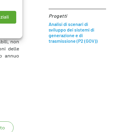
imentano.
enee. In
Progetti
ziali
unque di
Analisi di scenari di
estese e
sviluppo dei sistemi di
i per il
generazione e di
trasmissione (P2 (GOV))
bili, non
ni delle
no annuo
to