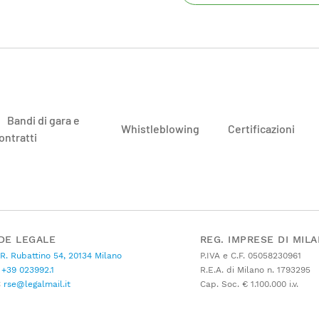
Bandi di gara e
Whistleblowing
Certificazioni
ontratti
DE LEGALE
REG. IMPRESE DI MIL
 R. Rubattino 54, 20134 Milano
P.IVA e C.F. 05058230961
+39 023992.1
R.E.A. di Milano n. 1793295
C
rse@legalmail.it
Cap. Soc. € 1.100.000 i.v.