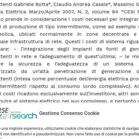
ttenti Gabriele Botta*, Claudio Andrea Casale*, Massimo G
ia Elettrica Marzo/Aprile 2007, N. 2, volume 84 *CESI
olo prende in considerazione i costi necessari per integrar
i di produzione di tipo intermittente, come ad esempio 
eolica, ubicati normalmente in zone decentrate e 
uale infrastruttura di rete. Questi i costi di sistema rigu
lare: – l’integrazione degli impianti da fonti di gen
ttenti in rete e l’adeguamento di quest’ultima; – le mi
ire la sicurezza e l’adeguatezza di un sistema e
erizzato da un’alta penetrazione di generazione 
ttenti (intesa come percentuale dell’energia elettrica pr
ntermittenti rispetto al consumo lordo complessivo). Al
i costi ricadono esclusivamente sull’investitore, altri so
ibuire al sistema elettrico nel suo complesso, e pertanto
 gli utenti del sistema. Nell’articolo le due tipologie di c
Gestione Consenso Cookie
te con particolare riferimento alla fonte eolica, forne
le, una valutazione dei costi ricavata da studi internazi
e una migliore esperienza, utilizziamo cookie che elaborano statistiche di naviga
sull’argomento. Questi studi non sono facilmente compar
ti non identificativi e pseudonimizzati. Non viene fatto uso di cookie per la profil
essi si riferiscono a situazioni di Paesi molto diversi s