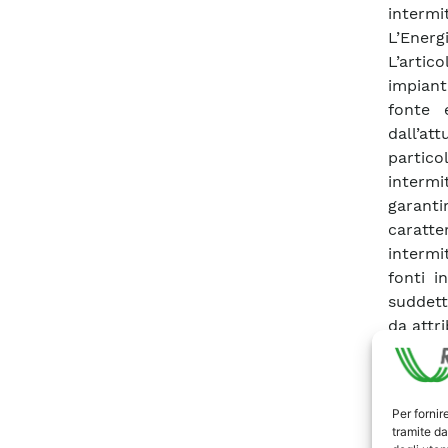
intermi
L’Energ
L’artic
impiant
fonte 
dall’att
partico
intermi
garant
caratt
intermi
fonti i
suddett
da attr
su tutti
esamina
possibi
Per fornir
svolti 
tramite da
quanto 