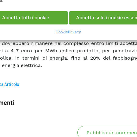
i.
 eoliche che per il sistema elettrico e le fonti che lo al
le varie ipotesi di partenza assunte non sono omog
Accetta tutti i cookie
Accetta solo i cookie essen
e, sulla base degli studi esaminati, sembrerebbe com
ffermare che, in presenza di reti già sufficientemente 
Cookie
Privacy
guati margini di capacità di trasporto, i maggiori oner
 dovrebbero rimanere nel complesso entro limiti accetta
ri a 4-7 euro per MWh eolico prodotto, per penetrazio
olica, in termini di energia, fino al 20% del fabbisog
 energia elettrica.
ca Articolo
enti
Pubblica un commen