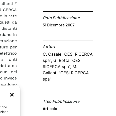
allanti *
 RICERCA
e in rete
Data Pubblicazione
quelli da
31 Dicembre 2007
distanti
ardano in
erazione
Autori​
sure per
lettrico
C. Casale "CESI RICERCA
da fonti
spa", G. Botta "CESI
odotta da
RICERCA spa", M.
cuni dei
Gallanti "CESI RICERCA
no invece
spa"
 ricadono
osto sono
ndo, ove
Tipo Pubblicazione
onali già
zione
Articolo
abili, in
azione
ia per le