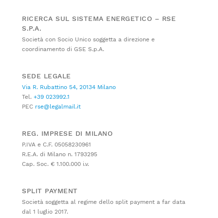
RICERCA SUL SISTEMA ENERGETICO – RSE
S.P.A.
Società con Socio Unico soggetta a direzione e
coordinamento di GSE S.p.A.
SEDE LEGALE
Via R. Rubattino 54, 20134 Milano
Tel.
+39 023992.1
PEC
rse@legalmail.it
REG. IMPRESE DI MILANO
P.IVA e C.F. 05058230961
R.E.A. di Milano n. 1793295
Cap. Soc. € 1.100.000 i.v.
SPLIT PAYMENT
Società soggetta al regime dello split payment a far data
dal 1 luglio 2017.