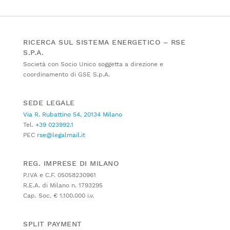
RICERCA SUL SISTEMA ENERGETICO – RSE
S.P.A.
Società con Socio Unico soggetta a direzione e
coordinamento di GSE S.p.A.
SEDE LEGALE
Via R. Rubattino 54, 20134 Milano
Tel.
+39 023992.1
PEC
rse@legalmail.it
REG. IMPRESE DI MILANO
P.IVA e C.F. 05058230961
R.E.A. di Milano n. 1793295
Cap. Soc. € 1.100.000 i.v.
SPLIT PAYMENT