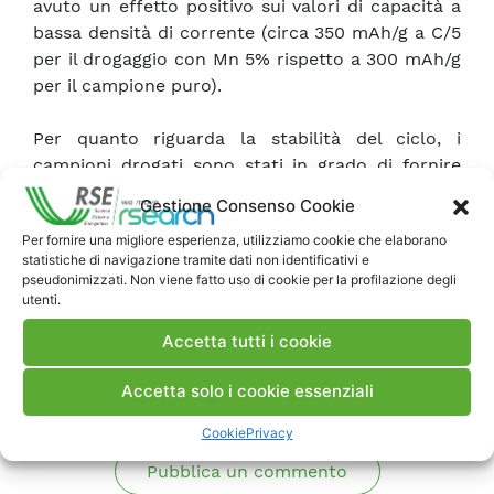
avuto un effetto positivo sui valori di capacità a
bassa densità di corrente (circa 350 mAh/g a C/5
per il drogaggio con Mn 5% rispetto a 300 mAh/g
per il campione puro).
Per quanto riguarda la stabilità del ciclo, i
campioni drogati sono stati in grado di fornire
129 mAh/g (Mn 10%) e 150 mAh/g (Mn 5%) a C/10
Gestione Consenso Cookie
dopo 60 cicli.
Per fornire una migliore esperienza, utilizziamo cookie che elaborano
statistiche di navigazione tramite dati non identificativi e
pseudonimizzati. Non viene fatto uso di cookie per la profilazione degli
Scarica Articolo ISI
utenti.
Accetta tutti i cookie
Commenti
Accetta solo i cookie essenziali
Cookie
Privacy
Pubblica un commento