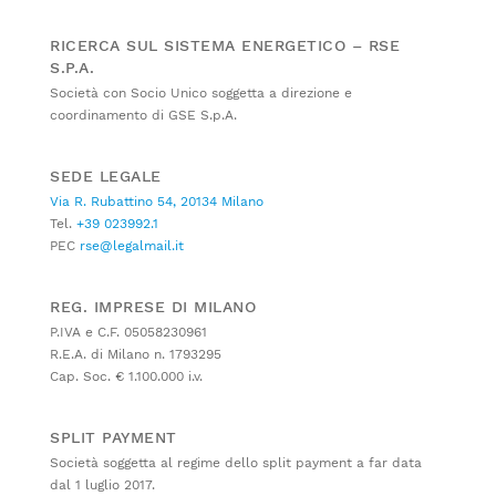
RICERCA SUL SISTEMA ENERGETICO – RSE
S.P.A.
Società con Socio Unico soggetta a direzione e
coordinamento di GSE S.p.A.
SEDE LEGALE
Via R. Rubattino 54, 20134 Milano
Tel.
+39 023992.1
PEC
rse@legalmail.it
REG. IMPRESE DI MILANO
P.IVA e C.F. 05058230961
R.E.A. di Milano n. 1793295
Cap. Soc. € 1.100.000 i.v.
SPLIT PAYMENT
Società soggetta al regime dello split payment a far data
dal 1 luglio 2017.