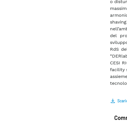
o distur
massim
armonic
shaving
nell’am
del pr
svilupp
RdS del
“DERlab
CESI RI
facilit
assieme
tecnolo
Scari
Comm