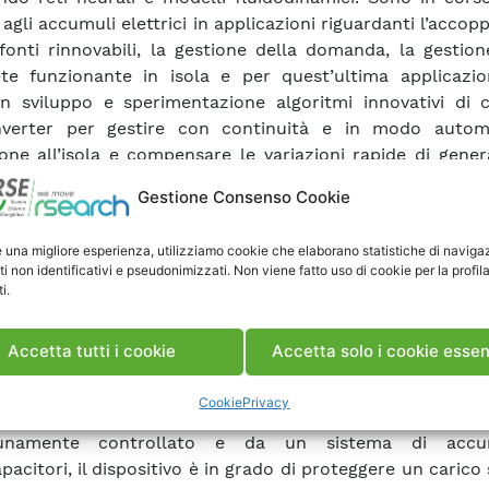
 agli accumuli elettrici in applicazioni riguardanti l’acco
fonti rinnovabili, la gestione della domanda, la gestio
te funzionante in isola e per quest’ultima applicazi
n sviluppo e sperimentazione algoritmi innovativi di c
inverter per gestire con continuità e in modo autom
ione all’isola e compensare le variazioni rapide di gene
. La presenza di un numero elevato d’inverter di di
Gestione Consenso Cookie
ia consente di effettuare misure significative degli indi
uality e di verificare il comportamento delle protezioni i
e una migliore esperienza, utilizziamo cookie che elaborano statistiche di naviga
oni di rete e operative. Nella test facility è presente un
ti non identificativi e pseudonimizzati. Non viene fatto uso di cookie per la profil
ionale in grado di trasferire potenza attiva e reattiva
i.
ti o tra una microrete e la rete principale, e che è anche
rollare la tensione e la frequenza di una microrete, pe
Accetta tutti i cookie
Accetta solo i cookie essen
pio di verificare il comportamento di generatori conness
 Si prevede l’inserimento nella test facility di un filtr
Cookie
Privacy
ato da CESI RICERCA, costituito da un convertitore ele
tunamente controllato e da un sistema di acc
acitori, il dispositivo è in grado di proteggere un carico 