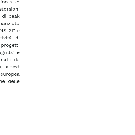
fino a un
torsioni
i di peak
inanziato
DIS 21” e
ività di
 progetti
grids” e
inato da
, la test
à europea
ne delle