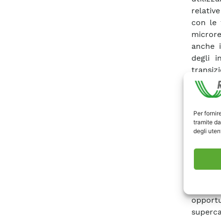
relative
con le 
microre
anche i
degli 
transiz
carico
tipolog
Power Q
Per fornir
condizi
tramite da
bidirez
degli utent
microre
di cont
ad esem
deboli.
realizz
oppor
supercap