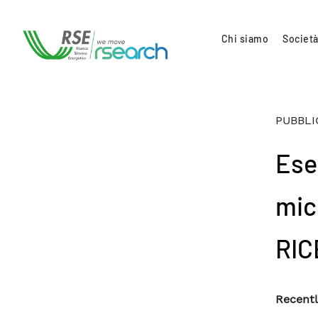
Chi siamo
Società
PUBBLI
Ese
micr
RI
Recentl