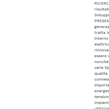
RICERCA
risulta
Svilu
PRESEN
generaz
tratta 
interno
elettri
rinnova
essere 
nonché 
varie ti
qualità
conness
importa
energet
tension
impiant
utilizz