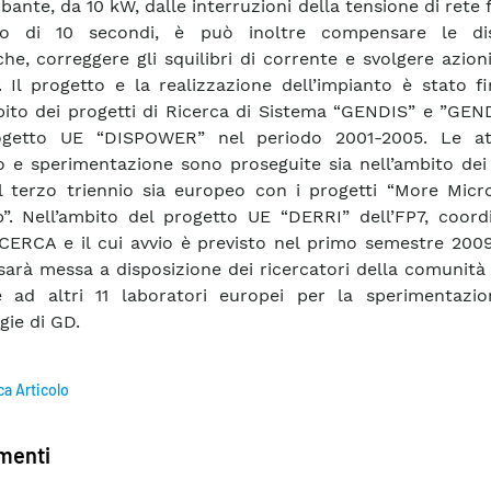
bante, da 10 kW, dalle interruzioni della tensione di rete 
o di 10 secondi, è può inoltre compensare le dis
he, correggere gli squilibri di corrente e svolgere azion
. Il progetto e la realizzazione dell’impianto è stato f
bito dei progetti di Ricerca di Sistema “GENDIS” e ”GEN
ogetto UE “DISPOWER” nel periodo 2001-2005. Le att
o e sperimentazione sono proseguite sia nell’ambito dei
 terzo triennio sia europeo con i progetti “More Micro
”. Nell’ambito del progetto UE “DERRI” dell’FP7, coord
CERCA e il cui avvio è previsto nel primo semestre 2009
y sarà messa a disposizione dei ricercatori della comunit
 ad altri 11 laboratori europei per la sperimentazio
gie di GD.
ca Articolo
enti