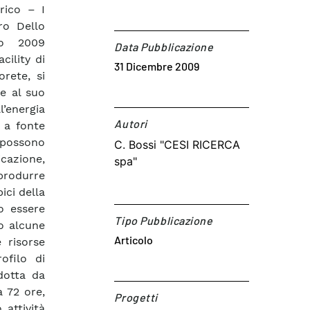
rico – I
ro Dello
io 2009
Data Pubblicazione
ility di
31 Dicembre 2009
rete, si
ce al suo
l’energia
Autori​
e a fonte
 possono
C. Bossi "CESI RICERCA
icazione,
spa"
produrre
ici della
no essere
Tipo Pubblicazione
do alcune
Articolo
 risorse
ofilo di
dotta da
a 72 ore,
Progetti
 attività