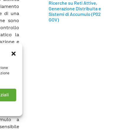
Ricerche su Reti Attive,
ppiamento
Generazione Distribuita e
ne di una
Sistemi di Accumulo (P02
GOV)
one sono
ontrollo
atico la
razione e
fferente
catori di
n diverse
zione
 inverter
azione
 tra due
 in grado
rmettendo
ziali
i in reti
o attivo,
ttronico
umulo a
sensibile