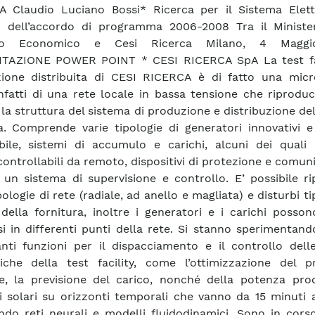
 Claudio Luciano Bossi* Ricerca per il Sistema Elett
ti dell’accordo di programma 2006-2008 Tra il Ministe
ppo Economico e Cesi Ricerca Milano, 4 Magg
TAZIONE POWER POINT * CESI RICERCA SpA La test fac
ione distribuita di CESI RICERCA è di fatto una micro
infatti di una rete locale in bassa tensione che riprodu
 la struttura del sistema di produzione e distribuzione del
ca. Comprende varie tipologie di generatori innovativi 
bile, sistemi di accumulo e carichi, alcuni dei quali
controllabili da remoto, dispositivi di protezione e comun
un sistema di supervisione e controllo. E’ possibile ri
pologie di rete (radiale, ad anello e magliata) e disturbi tip
 della fornitura, inoltre i generatori e i carichi posso
i in differenti punti della rete. Si stanno sperimentan
nti funzioni per il dispacciamento e il controllo delle
iche della test facility, come l’ottimizzazione del pr
e, la previsione del carico, nonché della potenza pro
i solari su orizzonti temporali che vanno da 15 minuti 
ando reti neurali e modelli fluidodinamici. Sono in corso