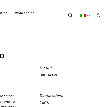
ation
Lavora con noi
ro
Rif.RSE​
08004426
Destinazione​
iaccia**,
opower &
2008