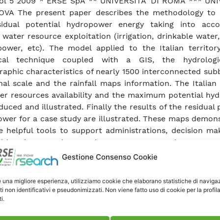
ol 5 2009 * ERSE SpA ** UNIVERSITA’ DI ROMA *** UNI
OVA The present paper describes the methodology to 
sidual potential hydropower energy taking into acc
 water resource exploitation (irrigation, drinkable water,
ower, etc). The model applied to the Italian territor
cal technique coupled with a GIS, the hydrologi
raphic characteristics of nearly 1500 interconnected sub
nal scale and the rainfall maps information. The Italia
er resources availability and the maximum potential hy
duced and illustrated. Finally the results of the residual 
wer for a case study are illustrated. These maps demons
e helpful tools to support administrations, decision ma
lders in general, to make Energy Master Plans, or as
ent small scale hydropower plants. [*] This work 
Gestione Consenso Cookie
ed by the Ministry of Economic Development with the 
r the Italian Electrical System under the Contract A
e una migliore esperienza, utilizziamo cookie che elaborano statistiche di naviga
shed with the Ministry Decree of march 23, 2006.
ti non identificativi e pseudonimizzati. Non viene fatto uso di cookie per la profil
i.
ca Articolo