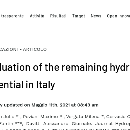
 trasparente
Attività
Risultati
Target
News
Open Innov
CAZIONI - ARTICOLO
luation of the remaining hyd
ntial in Italy
y updated on Maggio 11th, 2021 at 08:43 am
h Julio * , Peviani Maximo * , Vergata Milena *, Gervasio C
Fontini***, Davitti Alessandro Giornale: Journal Hydr