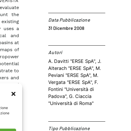
VERISTA’
evaluate
ount the
Data Pubblicazione
 existing
31 Dicembre 2008
y uses a
cal and
basins at
n maps of
Autori​
dropower
A. Davitti "ERSE SpA", J.
potential
Alterach "ERSE SpA", M.
trate to
Peviani "ERSE SpA", M.
kers and
Vergata "ERSE SpA", F.
sess and
Fontini "Università di
has been
Padova", G. Ciaccia
Research
"Università di Roma"
greement
zione
azione
Tipo Pubblicazione