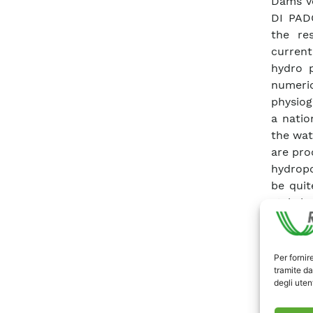
Dams V
DI PAD
the re
current
hydro p
numeri
physiog
a natio
the wat
are pro
hydropo
be quit
stakeho
implem
financ
Fund fo
Per fornir
establi
tramite da
degli utent
Scari