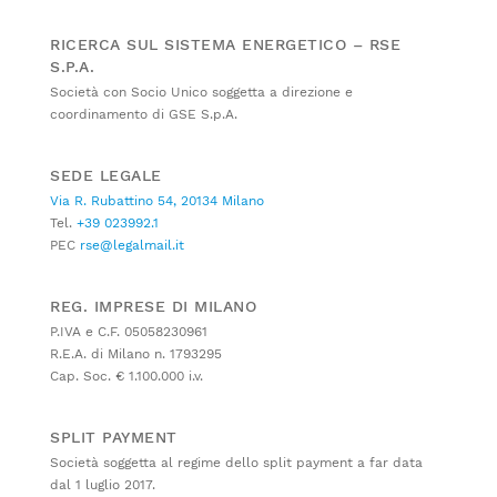
RICERCA SUL SISTEMA ENERGETICO – RSE
S.P.A.
Società con Socio Unico soggetta a direzione e
coordinamento di GSE S.p.A.
SEDE LEGALE
Via R. Rubattino 54, 20134 Milano
Tel.
+39 023992.1
PEC
rse@legalmail.it
REG. IMPRESE DI MILANO
P.IVA e C.F. 05058230961
R.E.A. di Milano n. 1793295
Cap. Soc. € 1.100.000 i.v.
SPLIT PAYMENT
Società soggetta al regime dello split payment a far data
dal 1 luglio 2017.