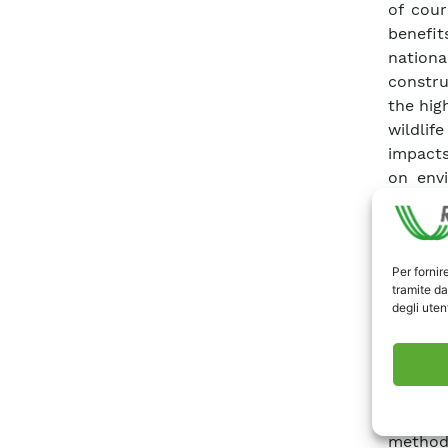
of cour
benefit
nationa
constru
the hig
wildlif
impacts
on env
propose
to supp
compre
Per fornir
Europea
tramite da
is need
degli utent
the It
RSE -f
General
Efficie
March 
methodo