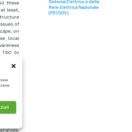
Sistema Elettrico e della
ll these
Rete Elettrica Nazionale
at least,
(P01 GOV)
structure
ssues of
cape, on
se local
awareness
r TSO to
 In order
esign, a
cal and
zione
 impacts
azione
 Fund for
 between
opment –
ziali
d Energy
Decree of
ementary
nalysis.