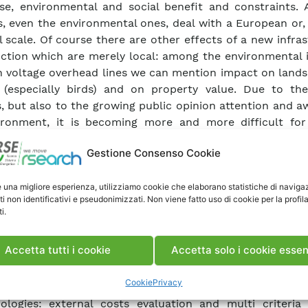
se, environmental and social benefit and constraints. A
s, even the environmental ones, deal with a European or, 
l scale. Of course there are other effects of a new infra
ction which are merely local: among the environmental i
h voltage overhead lines we can mention impact on lands
e (especially birds) and on property value. Due to the
, but also to the growing public opinion attention and 
ironment, it is becoming more and more difficult fo
 and realize new lines and, then, new interconnections.
Gestione Consenso Cookie
ort decision makers in transmission line planning and d
hensive methodology to evaluate and integrate lo
e una migliore esperienza, utilizziamo cookie che elaborano statistiche di naviga
nglobal effects, economical benefits and environmental
ti non identificativi e pseudonimizzati. Non viene fatto uso di cookie per la profil
ed. To this end (thanks to the financing of the Research
i.
alian Electrical System under the Contract Agreement
ormerly ERSE- and the Ministry of Economic Devel
Accetta tutti i cookie
Accetta solo i cookie essen
 Directorate for Nuclear Energy, Renewable Energy an
ncy stipulated on July 29, 2009 in compliance with the 
Cookie
Privacy
19, 2009) RSE is developing two different and compl
logies: external costs evaluation and multi criteria a