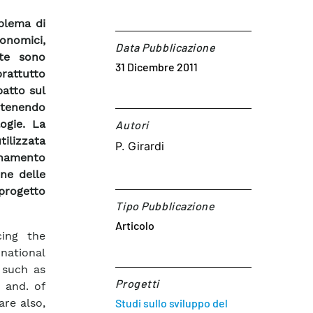
oblema di
conomici,
Data Pubblicazione
ete sono
31 Dicembre 2011
rattutto
patto sul
, tenendo
ogie. La
Autori​
tilizzata
P. Girardi
dinamento
one delle
 progetto
Tipo Pubblicazione
Articolo
cing the
ational
 such as
Progetti
 and. of
are also,
Studi sullo sviluppo del