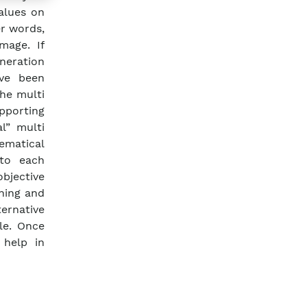
alues on
er words,
mage. If
eneration
ave been
he multi
pporting
l” multi
ematical
 to each
objective
ning and
ernative
le. Once
 help in