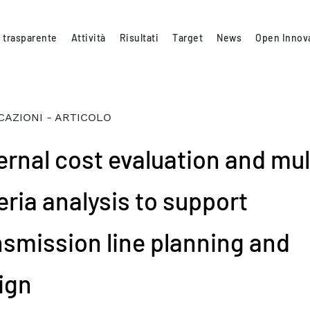
 trasparente
Attività
Risultati
Target
News
Open Innov
CAZIONI - ARTICOLO
ernal cost evaluation and mul
eria analysis to support
nsmission line planning and
ign