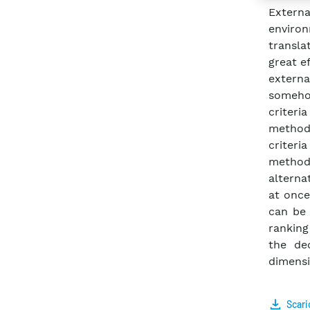
Externa
environ
transl
great e
externa
somehow
criter
method
criter
method
alterna
at once
can be 
ranking
the de
dimensi
Scari