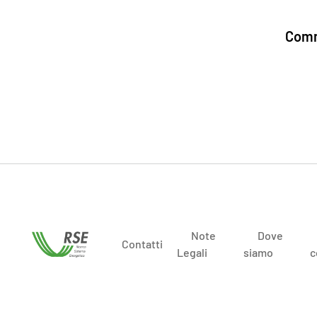
Comm
Note
Dove
Contatti
Legali
siamo
c