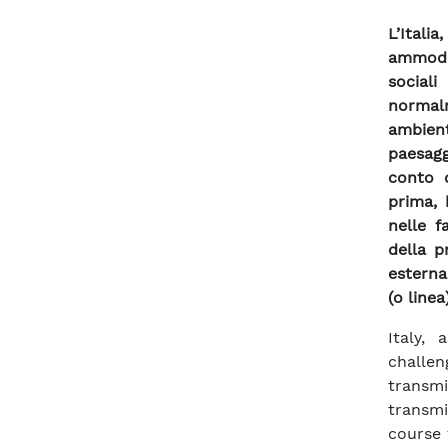
L’Itali
ammoder
social
normal
ambienta
paesaggi
conto 
prima, 
nelle f
della p
esterna
(o line
Italy,
challe
transmi
transmi
course 