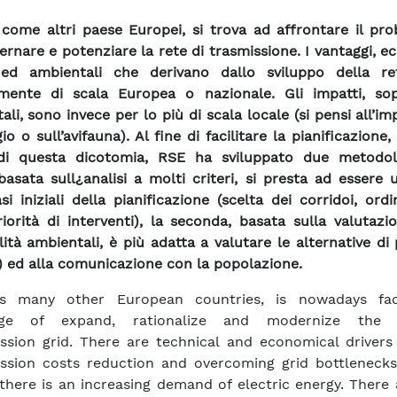
a, come altri paese Europei, si trova ad affrontare il pr
nare e potenziare la rete di trasmissione. I vantaggi, e
i ed ambientali che derivano dallo sviluppo della r
mente di scala Europea o nazionale. Gli impatti, sop
li, sono invece per lo più di scala locale (si pensi all’im
o o sull’avifauna). Al fine di facilitare la pianificazione
di questa dicotomia, RSE ha sviluppato due metodol
basata sull¿analisi a molti criteri, si presta ad essere u
asi iniziali della pianificazione (scelta dei corridoi, or
riorità di interventi), la seconda, basata sulla valutazi
lità ambientali, è più adatta a valutare le alternative di
a) ed alla comunicazione con la popolazione.
 as many other European countries, is nowadays fa
nge of expand, rationalize and modernize the n
ssion grid. There are technical and economical drivers
ssion costs reduction and overcoming grid bottlenecks
there is an increasing demand of electric energy. There 