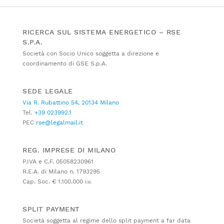
RICERCA SUL SISTEMA ENERGETICO – RSE
S.P.A.
Società con Socio Unico soggetta a direzione e
coordinamento di GSE S.p.A.
SEDE LEGALE
Via R. Rubattino 54, 20134 Milano
Tel.
+39 023992.1
PEC
rse@legalmail.it
REG. IMPRESE DI MILANO
P.IVA e C.F. 05058230961
R.E.A. di Milano n. 1793295
Cap. Soc. € 1.100.000 i.v.
SPLIT PAYMENT
Società soggetta al regime dello split payment a far data