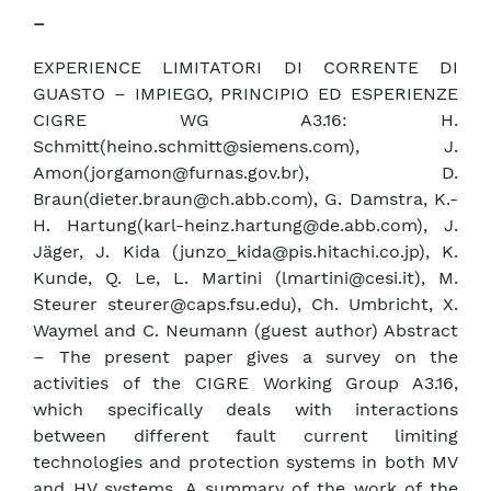
–
EXPERIENCE LIMITATORI DI CORRENTE DI
GUASTO – IMPIEGO, PRINCIPIO ED ESPERIENZE
CIGRE WG A3.16: H.
Schmitt(heino.schmitt@siemens.com), J.
Amon(jorgamon@furnas.gov.br), D.
Braun(dieter.braun@ch.abb.com), G. Damstra, K.-
H. Hartung(karl-heinz.hartung@de.abb.com), J.
Jäger, J. Kida (junzo_kida@pis.hitachi.co.jp), K.
Kunde, Q. Le, L. Martini (lmartini@cesi.it), M.
Steurer steurer@caps.fsu.edu), Ch. Umbricht, X.
Waymel and C. Neumann (guest author) Abstract
– The present paper gives a survey on the
activities of the CIGRE Working Group A3.16,
which specifically deals with interactions
between different fault current limiting
technologies and protection systems in both MV
and HV systems. A summary of the work of the