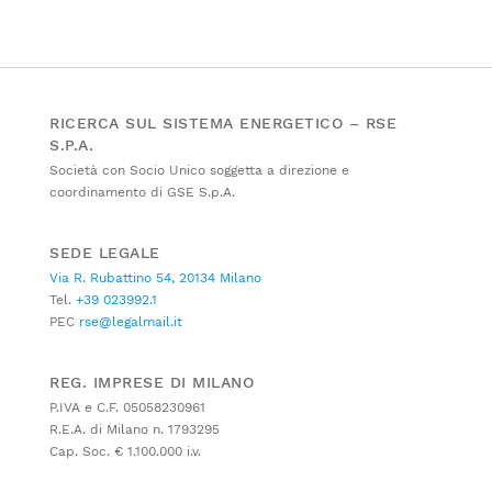
RICERCA SUL SISTEMA ENERGETICO – RSE
S.P.A.
Società con Socio Unico soggetta a direzione e
coordinamento di GSE S.p.A.
SEDE LEGALE
Via R. Rubattino 54, 20134 Milano
Tel.
+39 023992.1
PEC
rse@legalmail.it
REG. IMPRESE DI MILANO
P.IVA e C.F. 05058230961
R.E.A. di Milano n. 1793295
Cap. Soc. € 1.100.000 i.v.