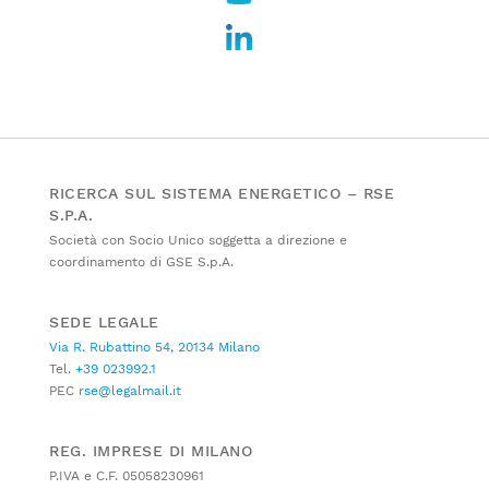
RICERCA SUL SISTEMA ENERGETICO – RSE
S.P.A.
Società con Socio Unico soggetta a direzione e
coordinamento di GSE S.p.A.
SEDE LEGALE
Via R. Rubattino 54, 20134 Milano
Tel.
+39 023992.1
PEC
rse@legalmail.it
REG. IMPRESE DI MILANO
P.IVA e C.F. 05058230961