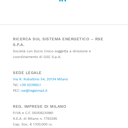
RICERCA SUL SISTEMA ENERGETICO – RSE
S.P.A.
Società con Socio Unico soggetta a direzione e
coordinamento di GSE S.p.A.
SEDE LEGALE
Via R. Rubattino 54, 20134 Milano
Tel.
+39 023992.1
PEC
rse@legalmail.it
REG. IMPRESE DI MILANO
P.IVA e C.F. 05058230961
R.E.A. di Milano n. 1793295
Cap. Soc. € 1.100.000 i.v.