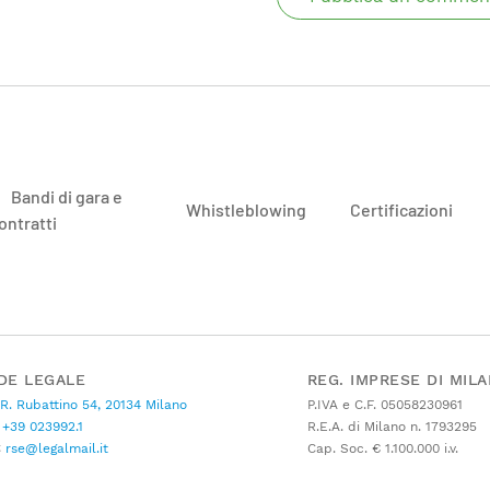
Bandi di gara e
Whistleblowing
Certificazioni
ontratti
DE LEGALE
REG. IMPRESE DI MIL
 R. Rubattino 54, 20134 Milano
P.IVA e C.F. 05058230961
+39 023992.1
R.E.A. di Milano n. 1793295
C
rse@legalmail.it
Cap. Soc. € 1.100.000 i.v.