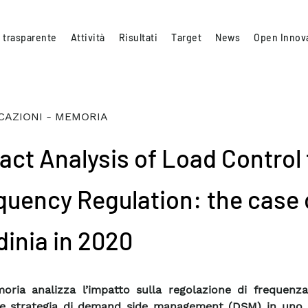
 trasparente
Attività
Risultati
Target
News
Open Innov
CAZIONI - MEMORIA
act Analysis of Load Control 
quency Regulation: the case 
dinia in 2020
ria analizza l’impatto sulla regolazione di frequenza
le strategia di demand side management (DSM) in uno 