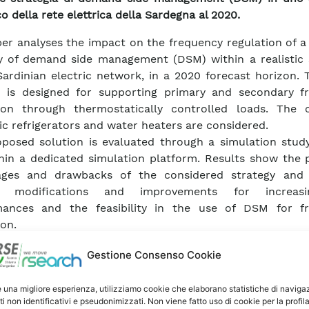
co della rete elettrica della Sardegna al 2020.
er analyses the impact on the frequency regulation of a
y of demand side management (DSM) within a realistic 
Sardinian electric network, in a 2020 forecast horizon.
 is designed for supporting primary and secondary f
tion through thermostatically controlled loads. The 
c refrigerators and water heaters are considered.
posed solution is evaluated through a simulation study
hin a dedicated simulation platform. Results show the p
ages and drawbacks of the considered strategy and
fy modifications and improvements for increas
mances and the feasibility in the use of DSM for f
ion.
Gestione Consenso Cookie
ca Memoria
e una migliore esperienza, utilizziamo cookie che elaborano statistiche di naviga
ti non identificativi e pseudonimizzati. Non viene fatto uso di cookie per la profil