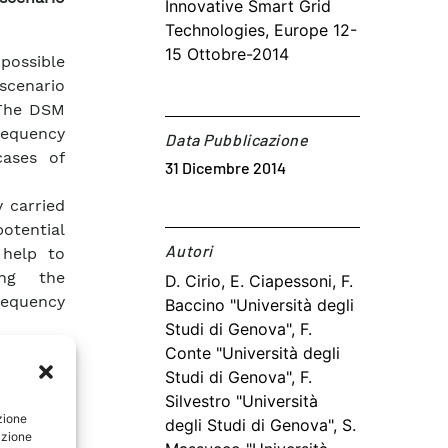
Innovative Smart Grid
Technologies, Europe 12-
15 Ottobre-2014
 possible
scenario
 The DSM
requency
Data Pubblicazione
cases of
31 Dicembre 2014
 carried
otential
Autori​
 help to
ing the
D. Cirio, E. Ciapessoni, F.
requency
Baccino "Università degli
Studi di Genova", F.
Conte "Università degli
Studi di Genova", F.
Silvestro "Università
zione
degli Studi di Genova", S.
azione