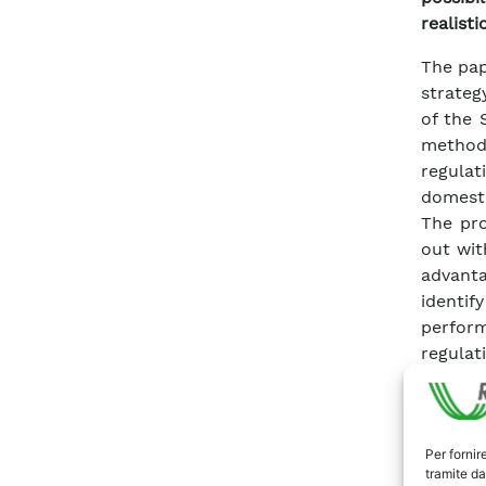
realisti
The pap
strateg
of the 
method
regula
domesti
The pro
out wit
advant
identi
perfor
regulat
Scari
Per fornir
tramite da