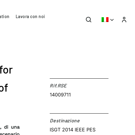
ation
Lavora con noi
for
of
Rif.RSE​
14009711
Destinazione​
, di una
ISGT 2014 IEEE PES
scenario