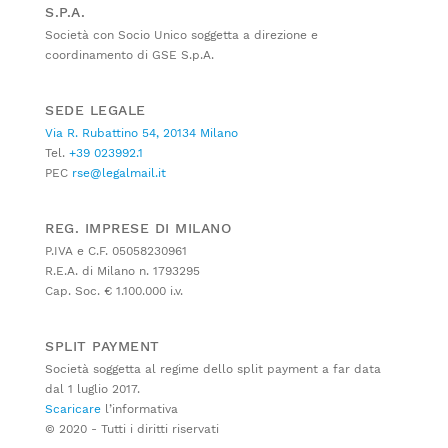
S.P.A.
Società con Socio Unico soggetta a direzione e
coordinamento di GSE S.p.A.
SEDE LEGALE
Via R. Rubattino 54, 20134 Milano
Tel.
+39 023992.1
PEC
rse@legalmail.it
REG. IMPRESE DI MILANO
P.IVA e C.F. 05058230961
R.E.A. di Milano n. 1793295
Cap. Soc. € 1.100.000 i.v.
SPLIT PAYMENT
Società soggetta al regime dello split payment a far data
dal 1 luglio 2017.
Scaricare
l’informativa
© 2020 - Tutti i diritti riservati