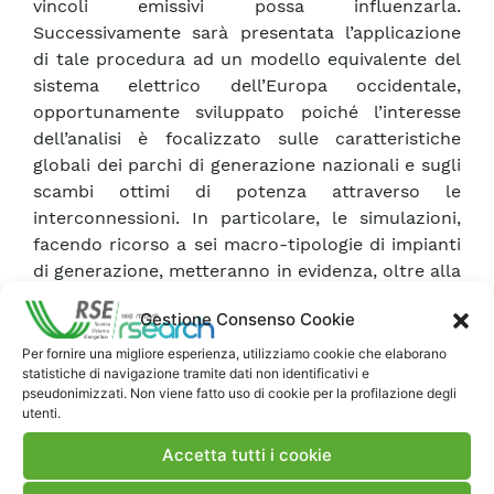
vincoli emissivi possa influenzarla.
Successivamente sarà presentata l’applicazione
di tale procedura ad un modello equivalente del
sistema elettrico dell’Europa occidentale,
opportunamente sviluppato poiché l’interesse
dell’analisi è focalizzato sulle caratteristiche
globali dei parchi di generazione nazionali e sugli
scambi ottimi di potenza attraverso le
interconnessioni. In particolare, le simulazioni,
facendo ricorso a sei macro-tipologie di impianti
di generazione, metteranno in evidenza, oltre alla
presenza di congestioni nella rete elettrica
Gestione Consenso Cookie
europea, l’impatto dei vincoli di emissione
sull’esercizio ottimo del sistema. Infine, un’analisi
Per fornire una migliore esperienza, utilizziamo cookie che elaborano
statistiche di navigazione tramite dati non identificativi e
di sensitività rispetto al prezzo del permesso di
pseudonimizzati. Non viene fatto uso di cookie per la profilazione degli
emissione consentirà di valutare l’interazione tra
utenti.
il mercato dei permessi e i sistemi di generazione
Accetta tutti i cookie
elettrica dei vari paesi.